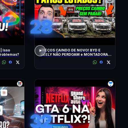
28
| Isso
PREÇOS CAINDO DE NOVO! BYD E
 problemas?
GEELY NÃO PERDOAM e MONTADORAS
APELAM PRA LOCADORAS! O QUE
ACONTECEU?
32