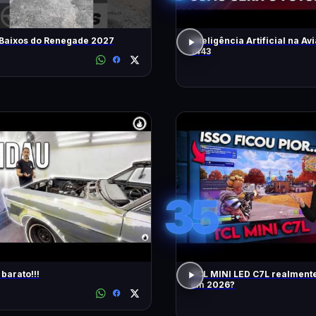
 Baixos do Renegade 2027
Inteligência Artificial na Avi
1443
35
barato!!!
TCL MINI LED C7L realment
em 2026?