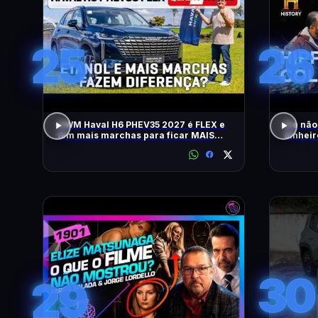
25
26
GWM Haval H6 PHEV35 2027 é FLEX e
Ele não
tem mais marchas para ficar MAIS
dinheir
RÁPIDO
RELÍQU
30
29