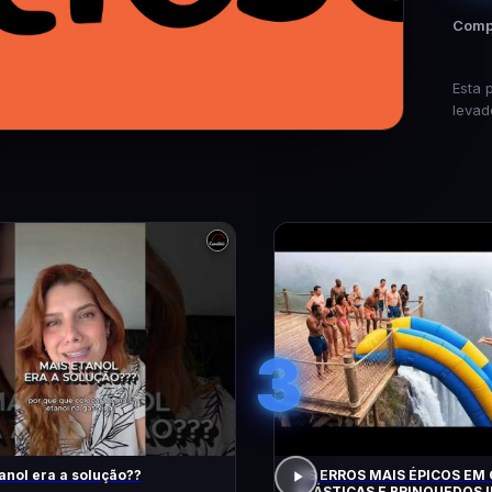
Compa
Esta 
levad
3
anol era a solução??
OS ERROS MAIS ÉPICOS EM
ELÁSTICAS E BRINQUEDOS I