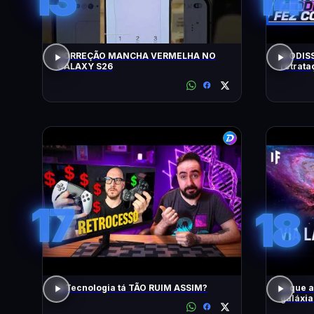
CORREÇÃO MANCHA VERMELHA NO
A ODISS
GALAXY S26
retrat
17
18
A Tecnologia tá TÃO RUIM ASSIM?
O que 
galáxi