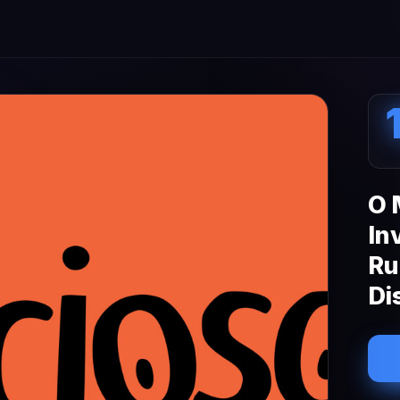
O 
In
Ru
Di