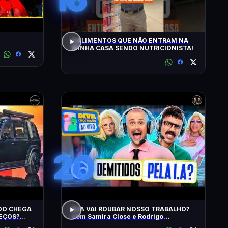
5 ALIMENTOS QUE NÃO ENTRAM NA
MINHA CASA SENDO NUTRICIONISTA!
20
IDO CHEGA
A IA VAI ROUBAR NOSSO TRABALHO?
REÇOS?
com Samira Close e Rodrigo
? EU
Apresentador | Diva Ao Vivo na DiaTV