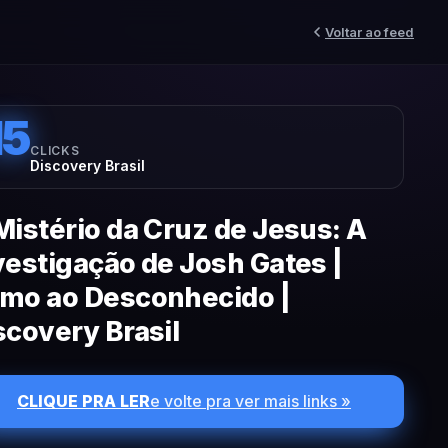
Voltar ao feed
15
CLICKS
Discovery Brasil
Mistério da Cruz de Jesus: A
vestigação de Josh Gates |
mo ao Desconhecido |
scovery Brasil
CLIQUE PRA LER
e volte pra ver mais links »