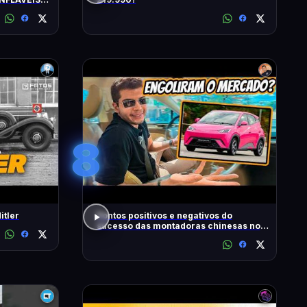
S
8
itler
Pontos positivos e negativos do
sucesso das montadoras chinesas no
Brasil