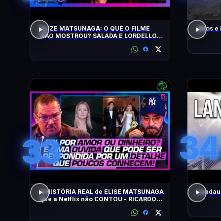
ELIZE MATSUNAGA: O QUE O FILME
Altos e
NÃO MOSTROU? SALADA E LORDELLO -
Inteligência Ltda. Podcast #1901
34
33
A HISTÓRIA REAL de ELISE MATSUNAGA
Landau 
que a Netflix não CONTOU - RICARDO
SALADA E JORGE LORDELLO