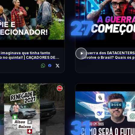
27
 imaginava que tinha tanto
A guerra dos DATACENTERS 
o no quintal! | CAÇADORES DE
envolve o Brasil? Quais os
IAS | HISTORY
31