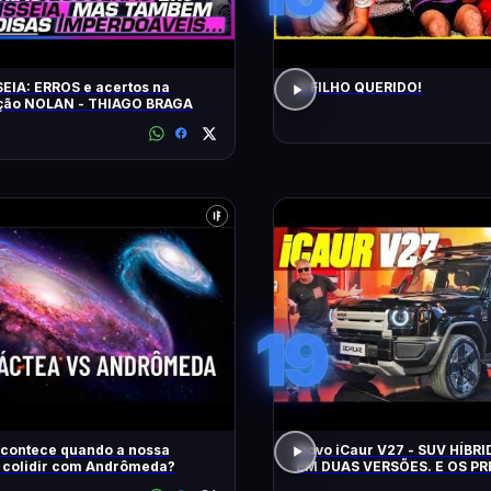
EIA: ERROS e acertos na
O FILHO QUERIDO!
ação NOLAN - THIAGO BRAGA
19
acontece quando a nossa
Novo iCaur V27 - SUV HÍBR
a colidir com Andrômeda?
EM DUAS VERSÕES. E OS P
MOTORES? EQUIPAMENTOS