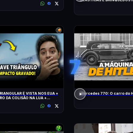
FLAGRADOS PELAS CÂMERA
7
RIANGULAR É VISTA NOS EUA +
Mercedes 770: O carro do H
RO DA COLISÃO NA LUA +
 CLIMÁTICO