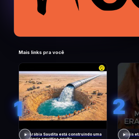
Mais links pra você
2
1
A Arábia Saudita está construindo uma
Mais et
rodovia aquática oculta