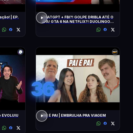
ação! | EP.
CHATGPT + FBI?! GOLPE DRIBLA ATÉ O
2FA! GTA 6 NA NETFLIX?! DUOLINGO
IRRITA USUÁRIOS! CHATGPT + FBI
36
e EVOLUIU
PAI É PAI | EMBRULHA PRA VIAGEM