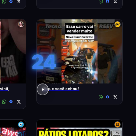
24
inil,
O que você achou?