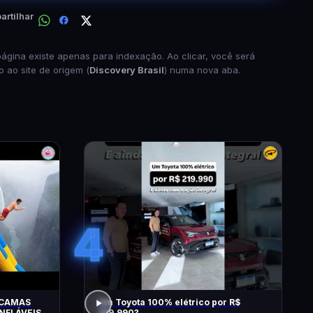
rtilhar
página existe apenas para indexação. Ao clicar, você será
o ao site de origem (
Discovery Brasil
) numa nova aba.
4
 CAMAS
Um Toyota 100% elétrico por R$
NFLÁVEIS
219.990?