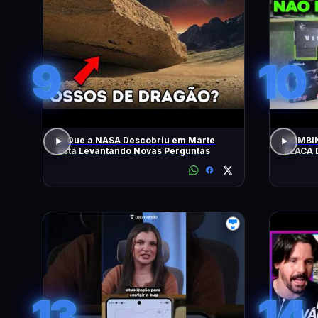
9
10
O Que a NASA Descobriu em Marte
COMBIN
Está Levantando Novas Perguntas
PLACA 
HOJE!
13
14