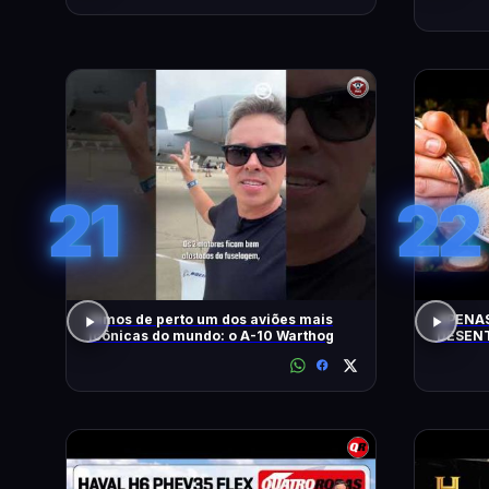
21
22
Vimos de perto um dos aviões mais
APENAS
icônicas do mundo: o A-10 Warthog
DESENT