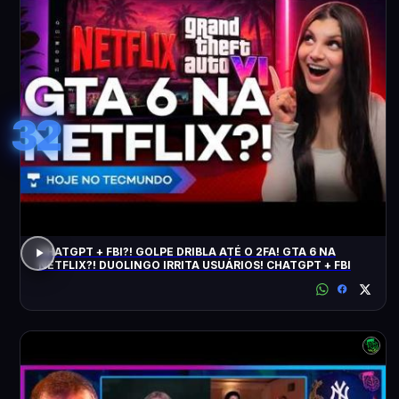
32
CHATGPT + FBI?! GOLPE DRIBLA ATÉ O 2FA! GTA 6 NA
NETFLIX?! DUOLINGO IRRITA USUÁRIOS! CHATGPT + FBI