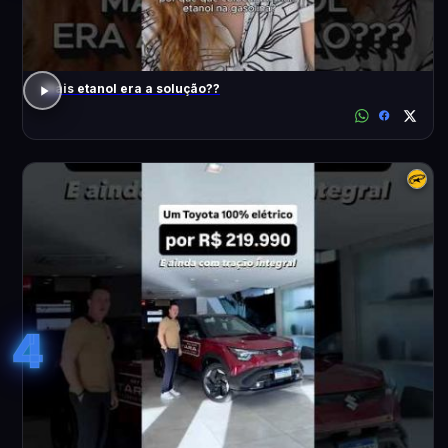
Mais etanol era a solução??
4