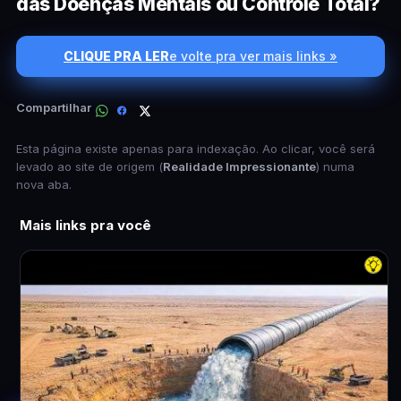
das Doenças Mentais ou Controle Total?
CLIQUE PRA LER
e volte pra ver mais links »
Compartilhar
Esta página existe apenas para indexação. Ao clicar, você será
levado ao site de origem (
Realidade Impressionante
) numa
nova aba.
Mais links pra você