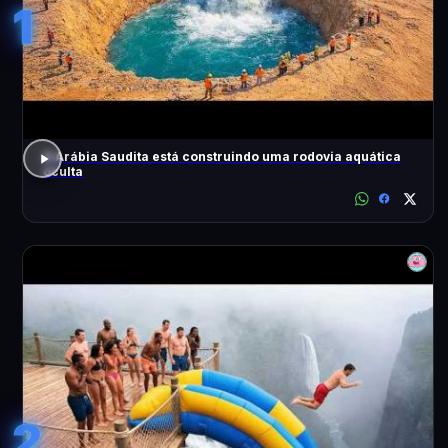
1
A Arábia Saudita está construindo uma rodovia aquática
oculta
2