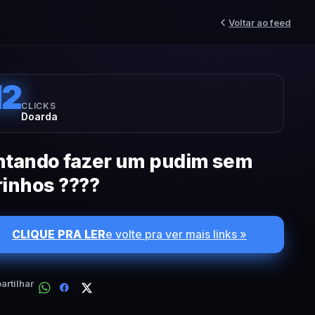
Voltar ao feed
12
CLICKS
Doarda
ntando fazer um pudim sem
rinhos ????
CLIQUE PRA LER
e volte pra ver mais links »
rtilhar