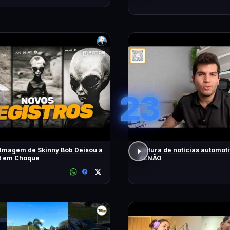
23
lmagem de Skinny Bob Deixou a
Leitura de notícias automot
et em Choque
XENÃO