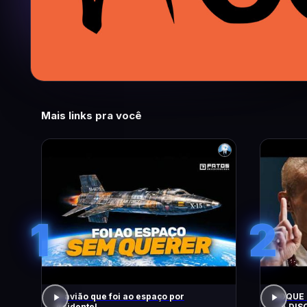
Mais links pra você
1
2
O avião que foi ao espaço por
FOQUE 
Acidente!
– A DIS