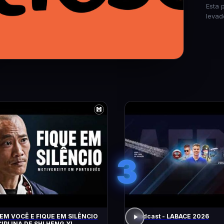
Esta 
levad
3
EM VOCÊ E FIQUE EM SILÊNCIO
Podcast - LABACE 2026
CIPLINA DE SHI HENG YI