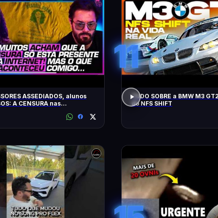
11
SORES ASSEDIADOS, alunos
TUDO SOBRE a BMW M3 GT2
OS: A CENSURA nas
do NFS SHIFT
idades - SÁVIO DI MAIO E
Z BUENO
15