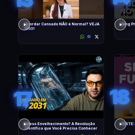
Acordar Cansado NÃO é Normal? VEJA
ISSO!
18
17
Adeus Envelhecimento? A Revolução
TESTE:
Científica que Você Precisa Conhecer