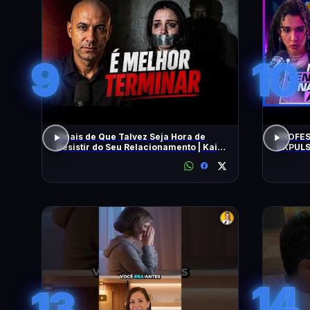
9
10
Sinais de Que Talvez Seja Hora de
PROFES
Desistir do Seu Relacionamento | Kaio
EXPULS
Nardel
univers
BEATRI
14
13