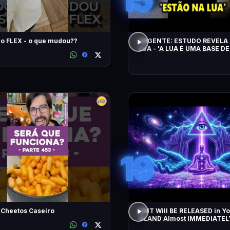
Song Pro FLEX - o que mudou??
URGENTE: ESTUDO REVELA 
LUA - 'A LUA É UMA BASE DE
CHEGAM NA TERRA EM 20 
19
 Cheetos Caseiro
DMT Will BE RELEASED in Y
GLAND Almost IMMEDIATEL
All Negative Blockages | 43