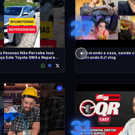
27
s Pessoas Não Percebe Isso
decorando a casa, saindo 
eja Este Toyota SW4 e Repare
e virando DJ! vlog
m
31