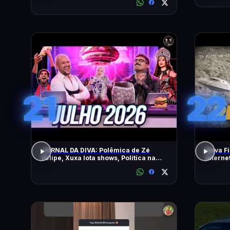
21
22
JORNAL DA DIVA: Polêmica de Zé
Nova Fi
Felipe, Xuxa lota shows, Política na
Intern
DiaTV