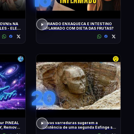
OVNIs NA
CURANDO ENXAQUECA E INTESTINO
LES - ELES
INFLAMADO COM DIETA DAS FRUTAS?
MINUTOS'
20
our PINEAL
Novas varreduras sugerem a
Y, Remove
existência de uma segunda Esfinge sob
2 Hz
as pirâmides