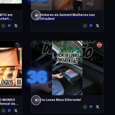
RATO em
Bastidores do Summit Mulheres nas
che!!
Profissões!
s | T2 -
36
 O MUNDO
Porta Luvas Mais Diferente!
anual da