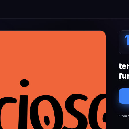
te
fu
Compa