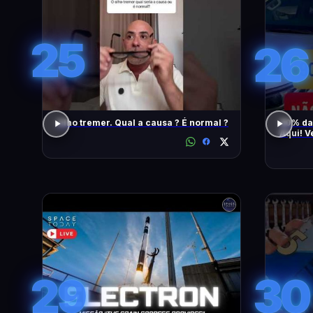
25
26
Olho tremer. Qual a causa ? É normal ?
90% da
Aqui! V
També
29
30