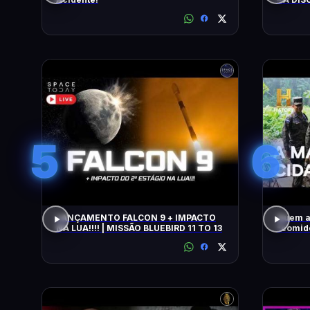
5
6
LANÇAMENTO FALCON 9 + IMPACTO
Quem a
NA LUA!!!! | MISSÃO BLUEBIRD 11 TO 13
"comido" por
COM WI