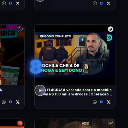
8
A
NO FLAGRA! A verdade sobre a mochila
com R$ 150 mil em drogas | Operação
Fronteira Brasil