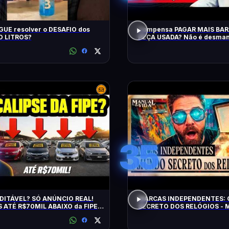
UE resolver o DESAFIO dos
Compensa PAGAR MAIS BA
 LITROS?
PEÇA USADA? Não é desman
QRCast com Renova Ecopeça
EP2
35
DITÁVEL? SÓ ANÚNCIO REAL!
MARCAS INDEPENDENTES:
 ATÉ R$70MIL ABAIXO da FIPE:
SECRETO DOS RELÓGIOS - M
S DE MANTER e CONFIÁVEIS!
Vida #011