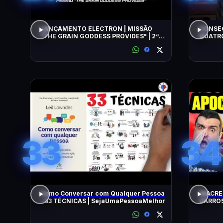
LANÇAMENTO ELECTRON | MISSÃO
CONSEG
"THE GRAIN GODDESS PROVIDES" | 2ª
QUATRO
TENTATIVA
33
34
Como Conversar com Qualquer Pessoa
INACRE
- 33 TÉCNICAS | SejaUmaPessoaMelhor
CARROS
BARATO