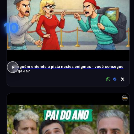
10
Ninguém entende a pista nestes enigmas - você consegue
pegá-la?