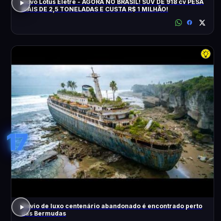
Novo Lotus Eletre - AGORA NO BRASIL! SUV DE 918 cv PESA
MAIS DE 2,5 TONELADAS E CUSTA R$ 1 MILHÃO!
17
Navio de luxo centenário abandonado é encontrado perto
das Bermudas