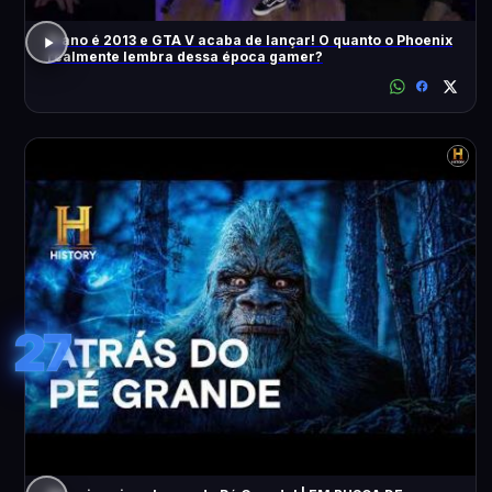
O ano é 2013 e GTA V acaba de lançar! O quanto o Phoenix
realmente lembra dessa época gamer?
27