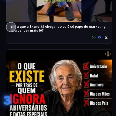
Será que a Skynet tá chegando ou é só papo do marketing
pra vender mais IA?
3