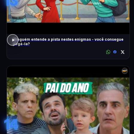
13
Ninguém entende a pista nestes enigmas - você consegue
pegá-la?
14