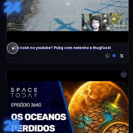
24
Tecnosh no youtube? Pubg com netenho e thugfaast
25