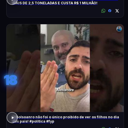
MAIS DE 2,5 TONELADAS E CUSTA R$ 1 MILHÃO!
18
O Bolsoanro não foi o único proibido de ver os filhos no dia
dos pais! #política #fyp