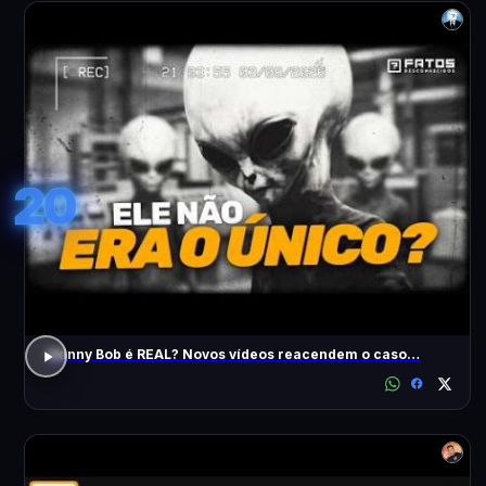
20
Skinny Bob é REAL? Novos vídeos reacendem o caso…