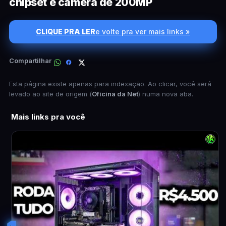
chipset e câmera de 200MP
CLIQUE PRA LER
e volte pra ver mais links »
Compartilhar
Esta página existe apenas para indexação. Ao clicar, você será
levado ao site de origem (
Oficina da Net
) numa nova aba.
Mais links pra você