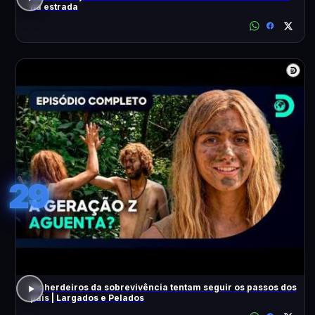
na estrada
29
Os herdeiros da sobrevivência tentam seguir os passos dos
pais | Largados e Pelados