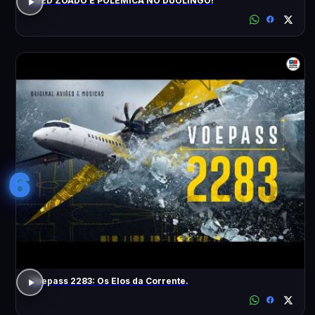
FEED ZOADO E POLÊMICA NO DUOLINGO!
6
Voepass 2283: Os Elos da Corrente.