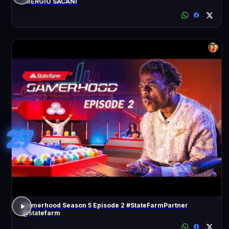
- SÉRGIO SACANI
27
Gamerhood Season 5 Episode 2 #StateFarmPartner
@statefarm