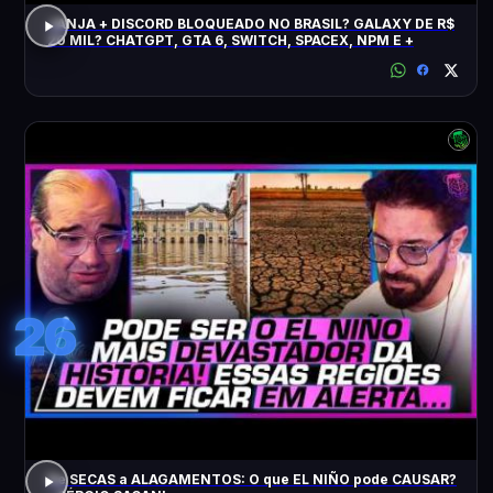
JANJA + DISCORD BLOQUEADO NO BRASIL? GALAXY DE R$
20 MIL? CHATGPT, GTA 6, SWITCH, SPACEX, NPM E +
26
De SECAS a ALAGAMENTOS: O que EL NIÑO pode CAUSAR?