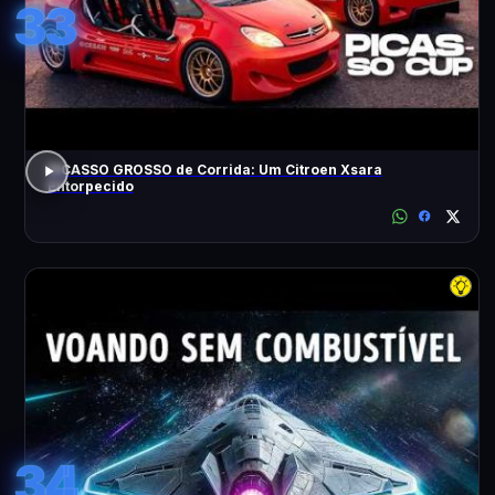
33
PICASSO GROSSO de Corrida: Um Citroen Xsara
Entorpecido
34