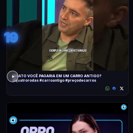
19
QUATO VOCÊ PAGARIA EM UM CARRO ANTIGO?
#quatrorodas #carroantigo #preçodecarros