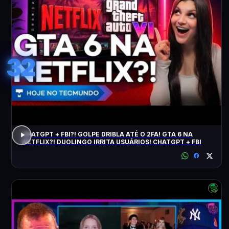
32
CHATGPT + FBI?! GOLPE DRIBLA ATÉ O 2FA! GTA 6 NA
NETFLIX?! DUOLINGO IRRITA USUÁRIOS! CHATGPT + FBI