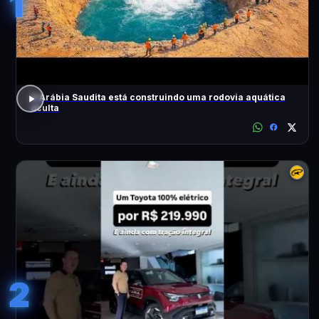
1
A Arábia Saudita está construindo uma rodovia aquática
oculta
2