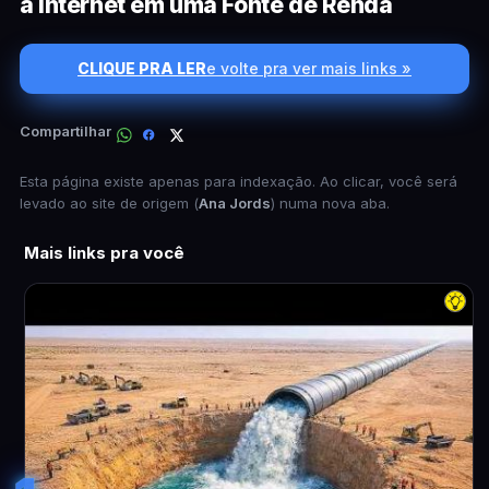
a Internet em uma Fonte de Renda
CLIQUE PRA LER
e volte pra ver mais links »
Compartilhar
Esta página existe apenas para indexação. Ao clicar, você será
levado ao site de origem (
Ana Jords
) numa nova aba.
Mais links pra você