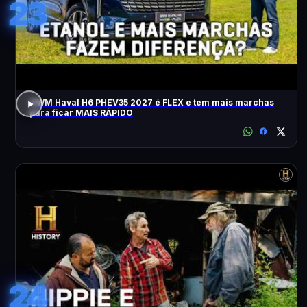
23
GWM Haval H6 PHEV35 2027 é FLEX e tem mais marchas
para ficar MAIS RÁPIDO
24