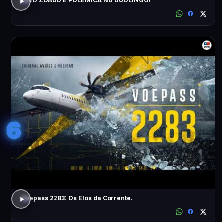
FEED ZOADO E POLÊMICA NO DUOLINGO!
6
Voepass 2283: Os Elos da Corrente.