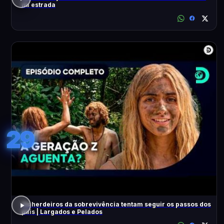
na estrada
29
Os herdeiros da sobrevivência tentam seguir os passos dos
pais | Largados e Pelados