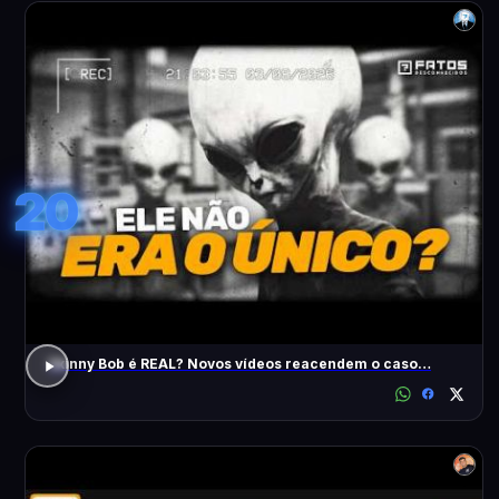
20
Skinny Bob é REAL? Novos vídeos reacendem o caso…