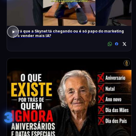
Será que a Skynet tá chegando ou é só papo do marketing
pra vender mais IA?
3