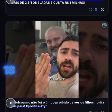
MAIS DE 2,5 TONELADAS E CUSTA R$ 1 MILHÃO!
18
O Bolsoanro não foi o único proibido de ver os filhos no dia
dos pais! #política #fyp