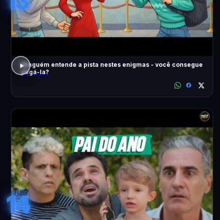
13
Ninguém entende a pista nestes enigmas - você consegue
pegá-la?
14