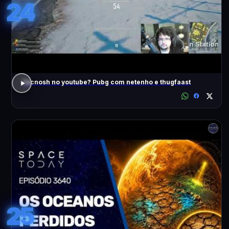
24
Tecnosh no youtube? Pubg com netenho e thugfaast
25