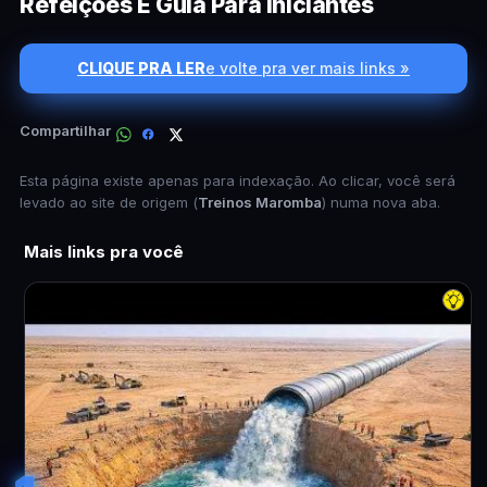
Refeições E Guia Para Iniciantes
CLIQUE PRA LER
e volte pra ver mais links »
Compartilhar
Esta página existe apenas para indexação. Ao clicar, você será
levado ao site de origem (
Treinos Maromba
) numa nova aba.
Mais links pra você