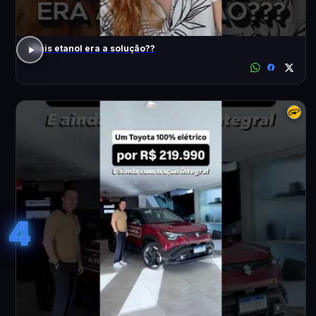
Mais etanol era a solução??
4