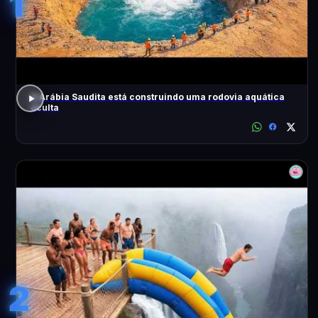
1
A Arábia Saudita está construindo uma rodovia aquática
oculta
2