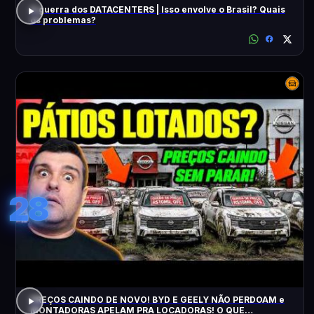
A guerra dos DATACENTERS | Isso envolve o Brasil? Quais
os problemas?
28
PREÇOS CAINDO DE NOVO! BYD E GEELY NÃO PERDOAM e
MONTADORAS APELAM PRA LOCADORAS! O QUE