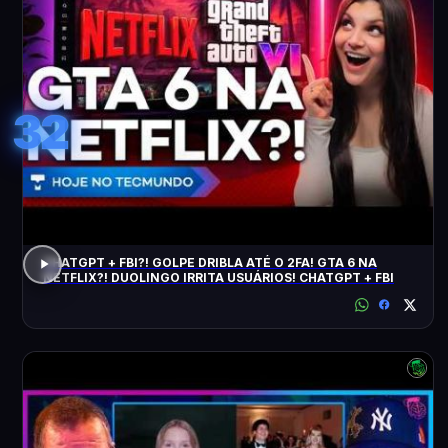
32
CHATGPT + FBI?! GOLPE DRIBLA ATÉ O 2FA! GTA 6 NA
NETFLIX?! DUOLINGO IRRITA USUÁRIOS! CHATGPT + FBI