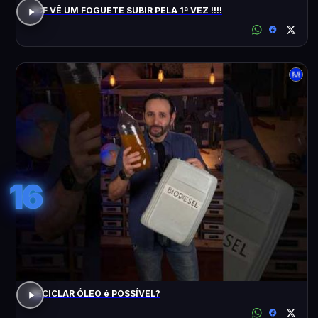
ACF VÊ UM FOGUETE SUBIR PELA 1ª VEZ !!!!
16
RECICLAR ÓLEO é POSSÍVEL?