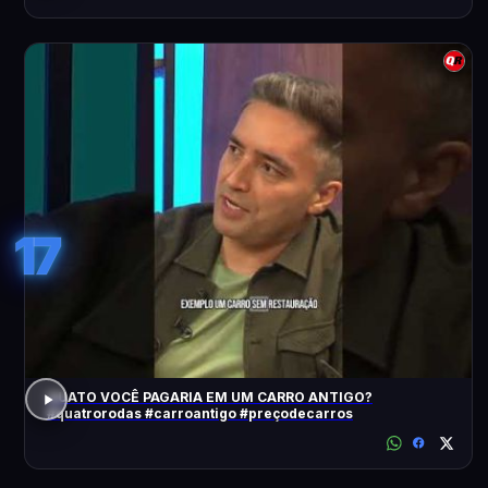
17
QUATO VOCÊ PAGARIA EM UM CARRO ANTIGO?
#quatrorodas #carroantigo #preçodecarros