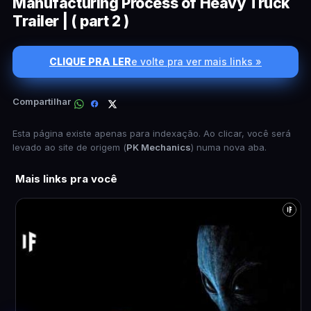
Manufacturing Process of Heavy Truck
Trailer | ( part 2 )
CLIQUE PRA LER
e volte pra ver mais links »
Compartilhar
Esta página existe apenas para indexação. Ao clicar, você será
levado ao site de origem (
PK Mechanics
) numa nova aba.
Mais links pra você