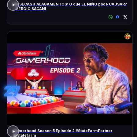
De SECAS a ALAGAMENTOS: O que EL NIÑO pode CAUSAR?
- SÉRGIO SACANI
27
Gamerhood Season 5 Episode 2 #StateFarmPartner
@statefarm