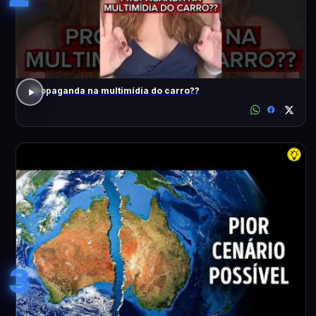
Propaganda na multimídia do carro??
3