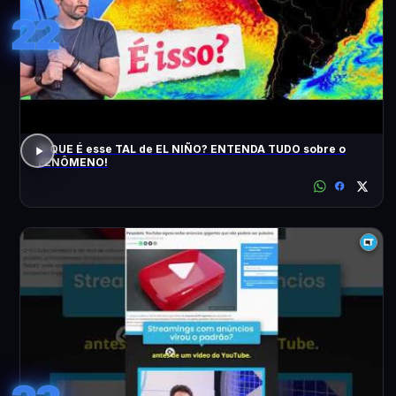
22
O QUE É esse TAL de EL NIÑO? ENTENDA TUDO sobre o
FENÔMENO!