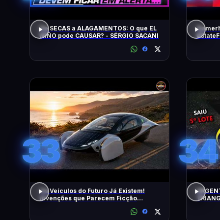
De SECAS a ALAGAMENTOS: O que EL
Gamerh
NIÑO pode CAUSAR? - SÉRGIO SACANI
#State
33
34
Os Veículos do Futuro Já Existem!
URGENT
Invenções que Parecem Ficção
TRIANG
Científica!
5º LOT