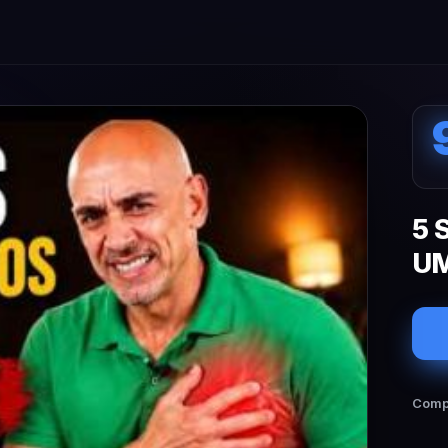
5 
UM
Compa