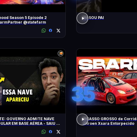
ood Season 5 Episode 2
EU SOU PAI
FarmPartner @statefarm
35
E: GOVERNO ADMITE NAVE
PICASSO GROSSO de Corrid
ULAR EM BASE AÉREA - SAIU O
Citroen Xsara Entorpecido
E DE ARQUIVOS OVNI