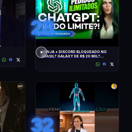
28
JANJA + DISCORD BLOQUEADO NO
BRASIL? GALAXY DE R$ 20 MIL?
CHATGPT, GTA 6, SWITCH, SPACEX,
NPM E +
32