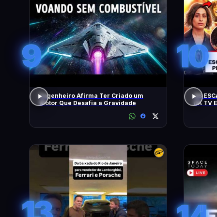
9
10
Engenheiro Afirma Ter Criado um
AS ESC
Motor Que Desafia a Gravidade
DA TV 
13
14