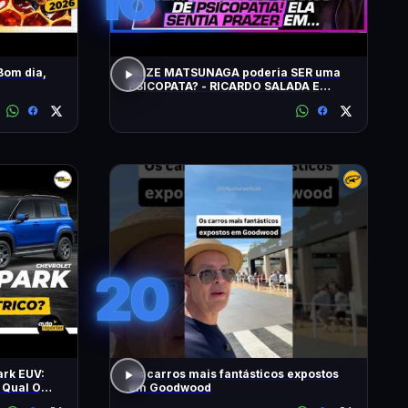
Bom dia,
ELIZE MATSUNAGA poderia SER uma
PSICOPATA? - RICARDO SALADA E
JORGE LORDELLO
20
ark EUV:
Os carros mais fantásticos expostos
 Qual O
em Goodwood