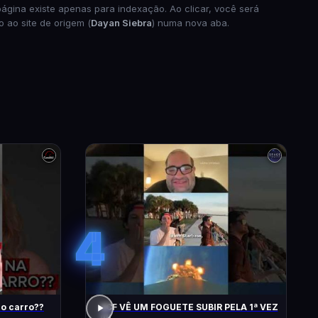
página existe apenas para indexação. Ao clicar, você será
o ao site de origem (
Dayan Siebra
) numa nova aba.
4
do carro??
ACF VÊ UM FOGUETE SUBIR PELA 1ª VEZ
!!!!