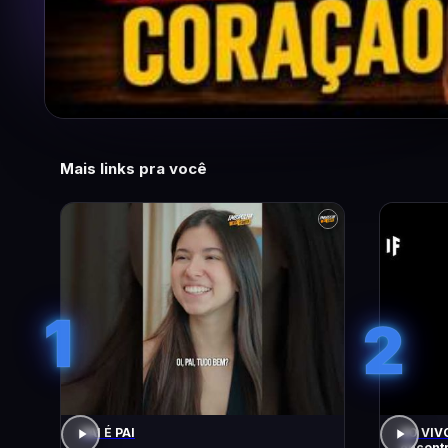
Mais links pra você
1
2
PAI É PAI
AO VIVO
encontr