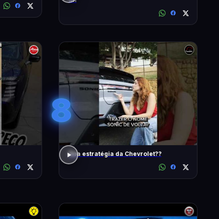
8
Boa estratégia da Chevrolet??