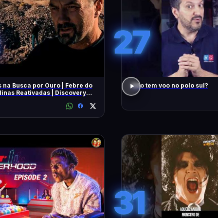
27
 na Busca por Ouro | Febre do
Não tem voo no polo sul?
inas Reativadas | Discovery
31