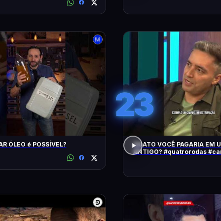
23
AR ÓLEO é POSSÍVEL?
QUATO VOCÊ PAGARIA EM 
ANTIGO? #quatrorodas #carroantigo
#preçodecarros