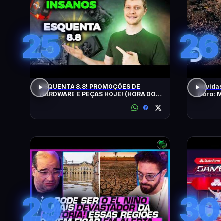
25
26
ESQUENTA 8.8! PROMOÇÕES DE
Dúvidas
HARDWARE E PEÇAS HOJE! (HORA DO
Ouro: M
UPGRADE!)
Brasil
29
30