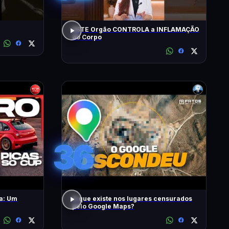
ESTE Orgão CONTROLA a INFLAMAÇÃO
do Corpo
36
a: Um
O que existe nos lugares censurados
pelo Google Maps?