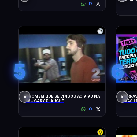
busca)
5
6
O HOMEM QUE SE VINGOU AO VIVO NA
TERRAS
TV - GARY PLAUCHÉ
BRASIL
SACANI 
#1902