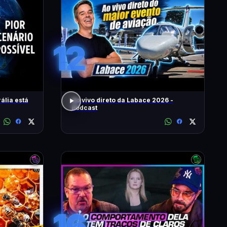
12
ália está
Ao vivo direto da Labace 2026 -
Podcast
16