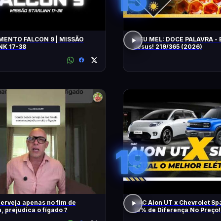
ENTO FALCON 9 | MISSÃO
MEU MEL: DOCE PALAVRA - 
NK 17-38
Jesus! 219/365 (2026)
19
erveja apenas no fim de
GAC Aion UT x Chevrolet Sp
 prejudica o fígado ?
10% de Diferença No Preço!
Melhor Elétrico?