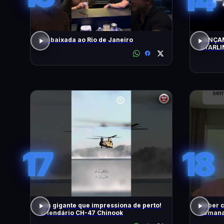
Da baixada ao Rio de Janeiro
LANÇAM
STARLI
17
18
Um gigante que impressiona de perto!
Beber c
O lendário CH-47 Chinook
semana,