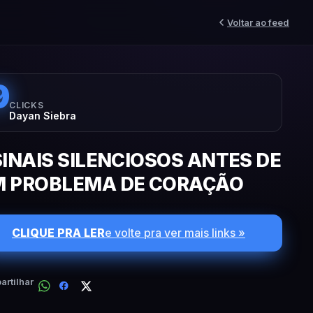
Voltar ao feed
9
CLICKS
Dayan Siebra
SINAIS SILENCIOSOS ANTES DE
 PROBLEMA DE CORAÇÃO
CLIQUE PRA LER
e volte pra ver mais links »
rtilhar