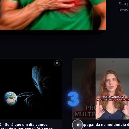
Esta 
levad
3
 - Será que um dia vamos
Propaganda na multimídia 
ar vida alienígena? (60 anos de