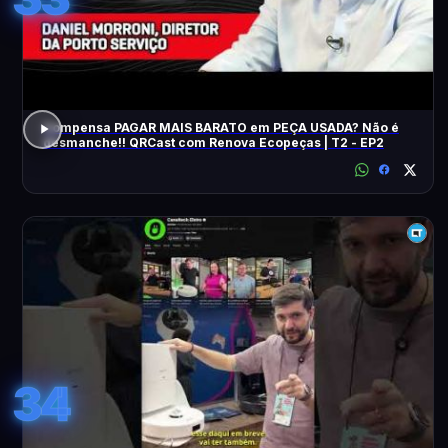
Compensa PAGAR MAIS BARATO em PEÇA USADA? Não é
desmanche!! QRCast com Renova Ecopeças | T2 - EP2
34