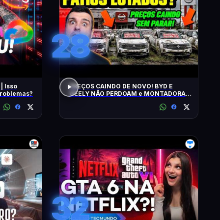
28
| Isso
PREÇOS CAINDO DE NOVO! BYD E
 problemas?
GEELY NÃO PERDOAM e MONTADORAS
APELAM PRA LOCADORAS! O QUE
ACONTECEU?
32