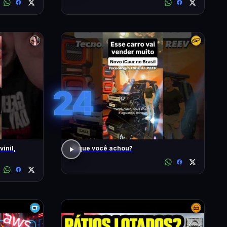
24
inil,
O que você achou?