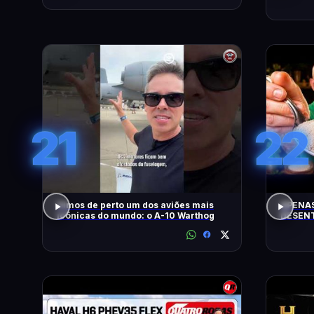
21
22
Vimos de perto um dos aviões mais
APENAS
icônicas do mundo: o A-10 Warthog
DESENT