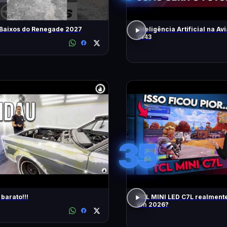
 Baixos do Renegade 2027
Inteligência Artificial na Avi
1443
35
barato!!!
TCL MINI LED C7L realment
em 2026?