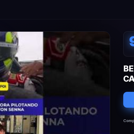
BE
CA
Compa