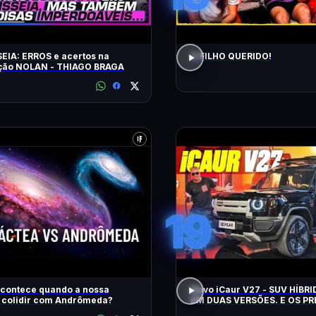
EIA: ERROS e acertos na
O FILHO QUERIDO!
ação NOLAN - THIAGO BRAGA
19
acontece quando a nossa
Novo iCaur V27 - SUV HÍBR
a colidir com Andrômeda?
EM DUAS VERSÕES. E OS P
MOTORES? EQUIPAMENTOS