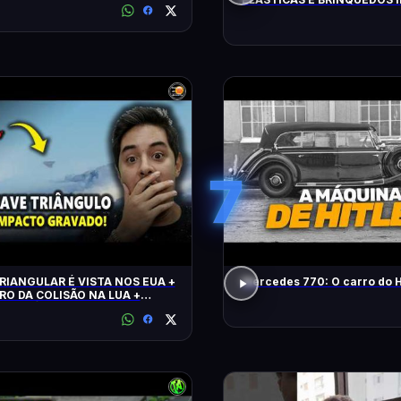
FLAGRADOS PELAS CÂMERA
7
RIANGULAR É VISTA NOS EUA +
Mercedes 770: O carro do H
RO DA COLISÃO NA LUA +
 CLIMÁTICO