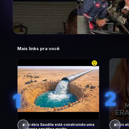
Mais links pra você
2
1
A Arábia Saudita está construindo uma
Mais et
rodovia aquática oculta