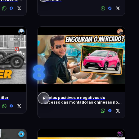
S
8
itler
Pontos positivos e negativos do
sucesso das montadoras chinesas no
Brasil