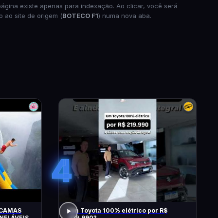
página existe apenas para indexação. Ao clicar, você será
o ao site de origem (
BOTECO F1
) numa nova aba.
4
 CAMAS
Um Toyota 100% elétrico por R$
NFLÁVEIS
219.990?