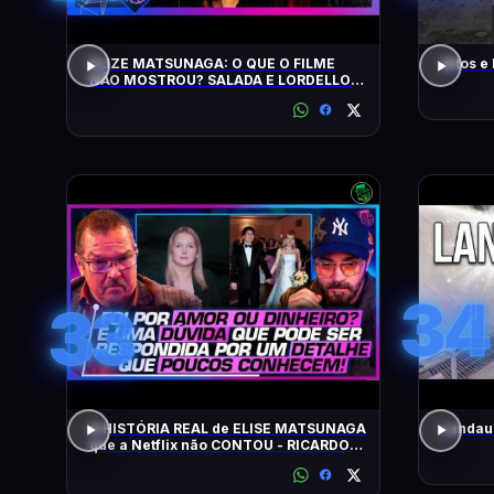
ELIZE MATSUNAGA: O QUE O FILME
Altos e
NÃO MOSTROU? SALADA E LORDELLO -
Inteligência Ltda. Podcast #1901
34
33
A HISTÓRIA REAL de ELISE MATSUNAGA
Landau 
que a Netflix não CONTOU - RICARDO
SALADA E JORGE LORDELLO