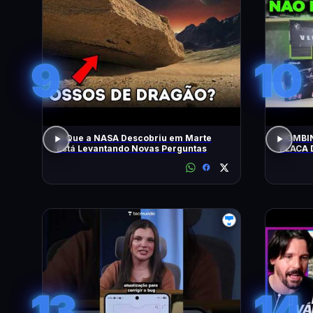
9
10
O Que a NASA Descobriu em Marte
COMBIN
Está Levantando Novas Perguntas
PLACA 
HOJE!
13
14