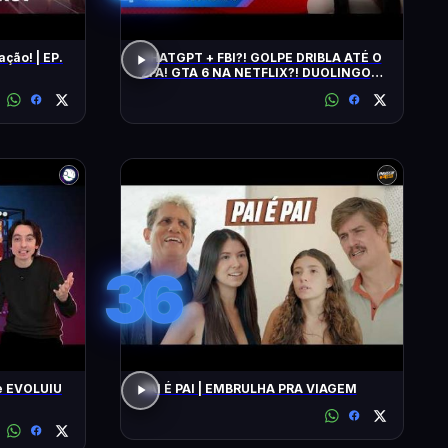
ação! | EP.
CHATGPT + FBI?! GOLPE DRIBLA ATÉ O
2FA! GTA 6 NA NETFLIX?! DUOLINGO
IRRITA USUÁRIOS! CHATGPT + FBI
36
e EVOLUIU
PAI É PAI | EMBRULHA PRA VIAGEM