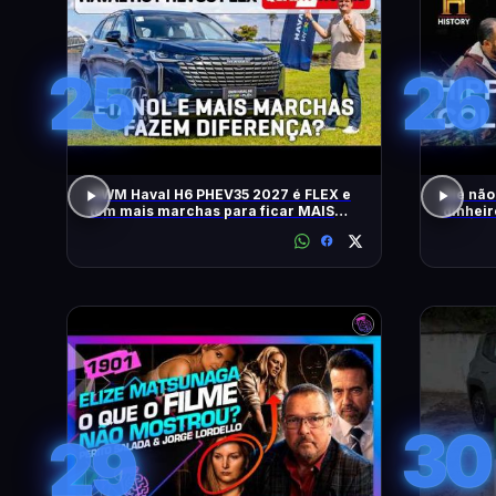
25
26
GWM Haval H6 PHEV35 2027 é FLEX e
Ele não
tem mais marchas para ficar MAIS
dinheir
RÁPIDO
RELÍQU
30
29