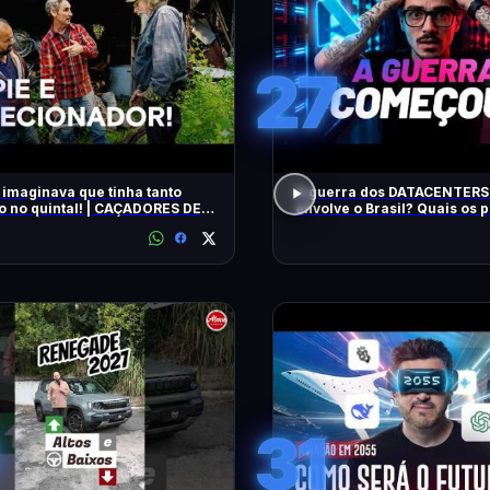
27
 imaginava que tinha tanto
A guerra dos DATACENTERS 
o no quintal! | CAÇADORES DE
envolve o Brasil? Quais os
IAS | HISTORY
31