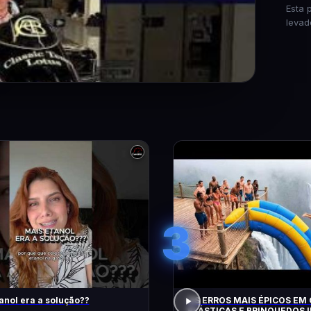
Esta 
levad
3
anol era a solução??
OS ERROS MAIS ÉPICOS EM
ELÁSTICAS E BRINQUEDOS I