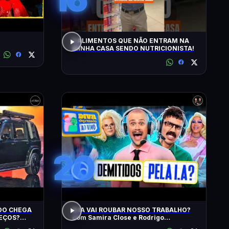
5 ALIMENTOS QUE NÃO ENTRAM NA
MINHA CASA SENDO NUTRICIONISTA!
20
IDO CHEGA
A IA VAI ROUBAR NOSSO TRABALHO?
REÇOS?
com Samira Close e Rodrigo
? EU
Apresentador | Diva Ao Vivo na DiaTV