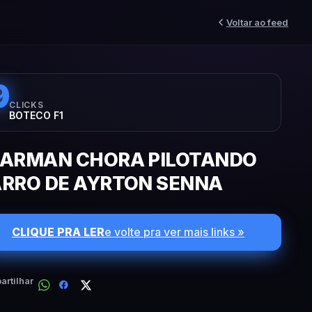
Voltar ao feed
9
CLICKS
BOTECO F1
ARMAN CHORA PILOTANDO
RRO DE AYRTON SENNA
CLIQUE PRA LER
e volte pra ver mais links »
rtilhar