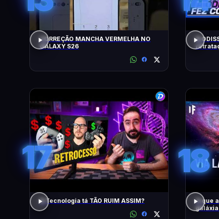
CORREÇÃO MANCHA VERMELHA NO
A ODISS
GALAXY S26
retrat
17
18
A Tecnologia tá TÃO RUIM ASSIM?
O que 
galáxi