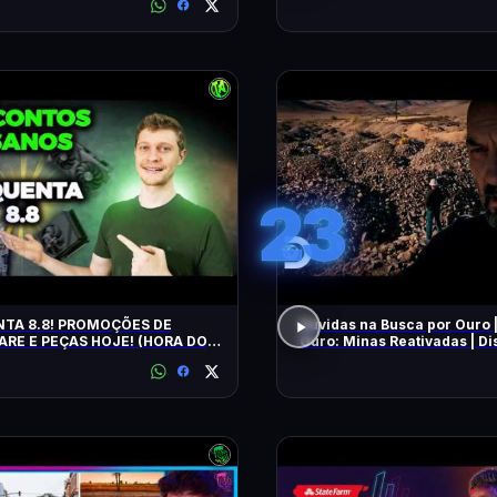
23
TA 8.8! PROMOÇÕES DE
Dúvidas na Busca por Ouro 
RE E PEÇAS HOJE! (HORA DO
Ouro: Minas Reativadas | D
E!)
Brasil