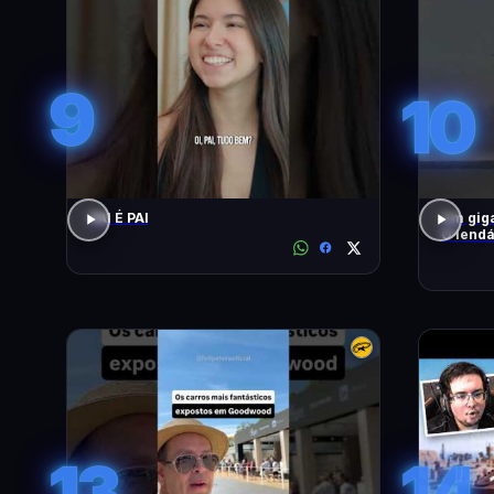
9
10
PAI É PAI
Um giga
O lendá
13
14