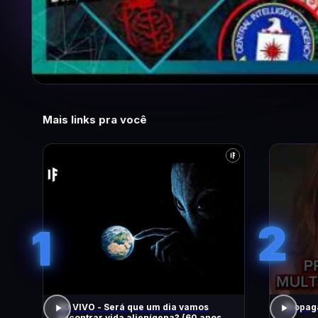
Mais links pra você
2
1
AO VIVO - Será que um dia vamos
Propaga
encontrar vida alienígena? (60 anos de