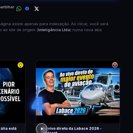
rtilhar
página existe apenas para indexação. Ao clicar, você será
o ao site de origem (
Inteligência Ltda
) numa nova aba.
4
ália está
Ao vivo direto da Labace 2026 -
Podcast