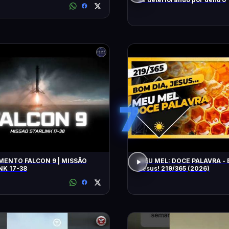
7
ENTO FALCON 9 | MISSÃO
MEU MEL: DOCE PALAVRA - 
NK 17-38
Jesus! 219/365 (2026)