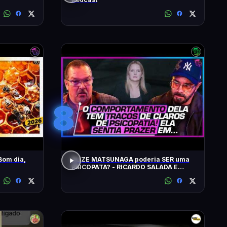
8
Bom dia,
ELIZE MATSUNAGA poderia SER uma
PSICOPATA? - RICARDO SALADA E
JORGE LORDELLO