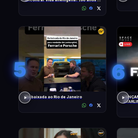
busca)
5
6
Da baixada ao Rio de Janeiro
LANÇAM
STARLI