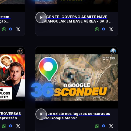
istem!
URGENTE: GOVERNO ADMITE NAVE
ção
TRIANGULAR EM BASE AÉREA - SAIU O
5º LOTE DE ARQUIVOS OVNI
36
TROVERSAS
O que existe nos lugares censurados
Depressão
pelo Google Maps?