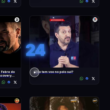
#1902
24
| Febre do
Não tem voo no polo sul?
iscovery