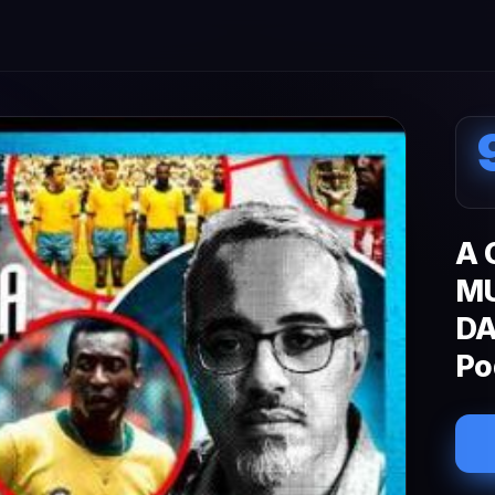
A 
MU
DA
Po