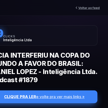
Voltar ao feed
9
CLICKS
Inteligência Ltda
CIA INTERFERIU NA COPA DO
NDO A FAVOR DO BRASIL:
NIEL LOPEZ - Inteligência Ltda.
dcast #1879
CLIQUE PRA LER
e volte pra ver mais links »