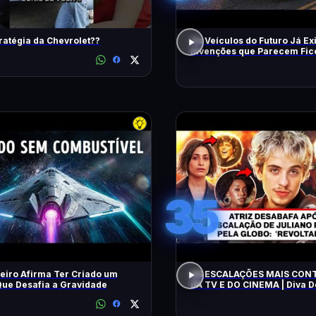
ratégia da Chevrolet??
Os Veículos do Futuro Já Ex
Invenções que Parecem Fic
Científica!
35
eiro Afirma Ter Criado um
AS ESCALAÇÕES MAIS CON
ue Desafia a Gravidade
DA TV E DO CINEMA | Diva 