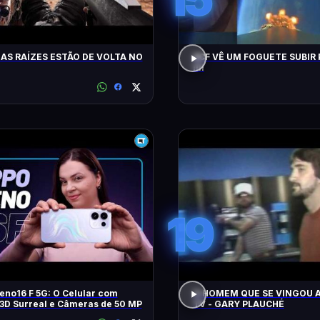
AS RAÍZES ESTÃO DE VOLTA NO
ACF VÊ UM FOGUETE SUBIR 
!!!!
19
no16 F 5G: O Celular com
O HOMEM QUE SE VINGOU A
3D Surreal e Câmeras de 50 MP
TV - GARY PLAUCHÉ