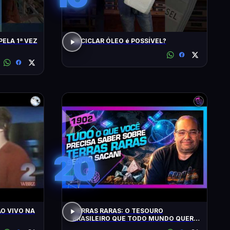
PELA 1ª VEZ
RECICLAR ÓLEO é POSSÍVEL?
20
O VIVO NA
TERRAS RARAS: O TESOURO
BRASILEIRO QUE TODO MUNDO QUER:
SACANI - Inteligência Ltda. Podcast