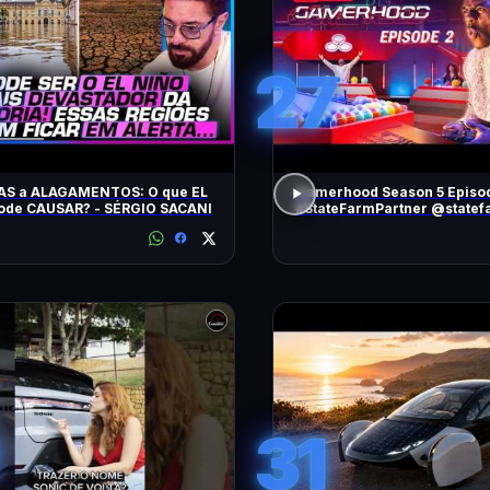
27
AS a ALAGAMENTOS: O que EL
Gamerhood Season 5 Episo
ode CAUSAR? - SÉRGIO SACANI
#StateFarmPartner @statef
31