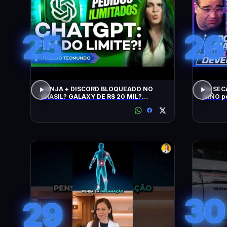
25
26
JANJA + DISCORD BLOQUEADO NO
De SEC
BRASIL? GALAXY DE R$ 20 MIL?
NIÑO p
CHATGPT, GTA 6, SWITCH, SPACEX,
NPM E +
30
29