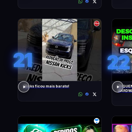
21
22
Kicks ficou mais barato!
ESQUEN
HARDWA
UPGRAD