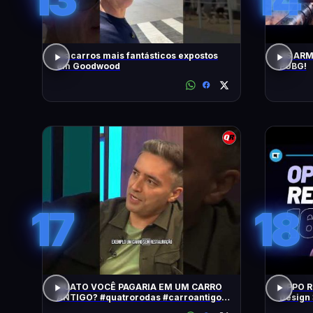
Os carros mais fantásticos expostos
AS ARM
em Goodwood
PUBG!
17
18
QUATO VOCÊ PAGARIA EM UM CARRO
OPPO Re
ANTIGO? #quatrorodas #carroantigo
Design 
#preçodecarros