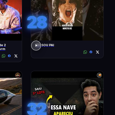
28
de 2
EU SOU PAI
arm
32