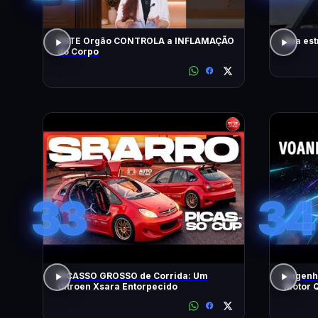
ESTE Orgão CONTROLA a INFLAMAÇÃO
Boa est
do Corpo
33
34
PICASSO GROSSO de Corrida: Um
Engenh
Citroen Xsara Entorpecido
Motor Q