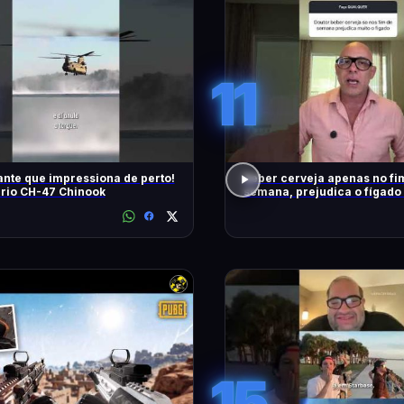
11
nte que impressiona de perto!
Beber cerveja apenas no fi
rio CH-47 Chinook
semana, prejudica o fígado
15