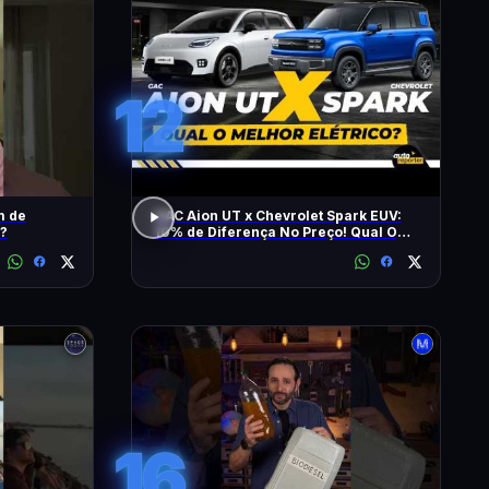
12
m de
GAC Aion UT x Chevrolet Spark EUV:
 ?
10% de Diferença No Preço! Qual O
Melhor Elétrico?
16