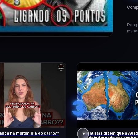
Compa
Esta 
levad
3
nda na multimídia do carro??
Cientistas dizem que a Austr
se deteriorando por dentro