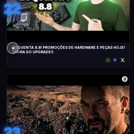
22
ESQUENTA 8.8! PROMOÇÕES DE HARDWARE E PEÇAS HOJE!
(HORA DO UPGRADE!)
23