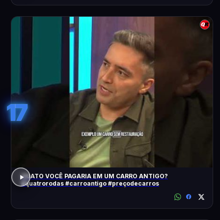
17
QUATO VOCÊ PAGARIA EM UM CARRO ANTIGO?
#quatrorodas #carroantigo #preçodecarros