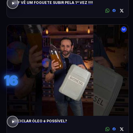
ACF VÊ UM FOGUETE SUBIR PELA 1ª VEZ !!!!
16
RECICLAR ÓLEO é POSSÍVEL?