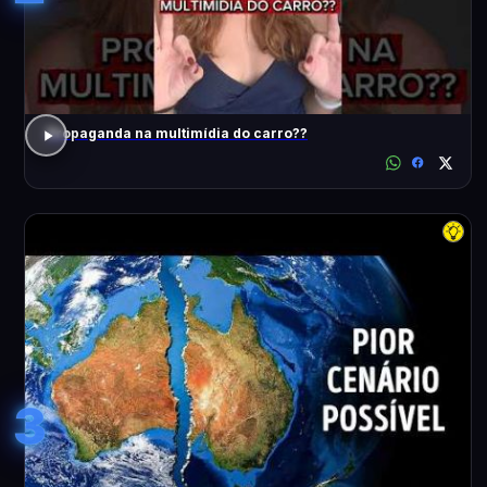
Propaganda na multimídia do carro??
3