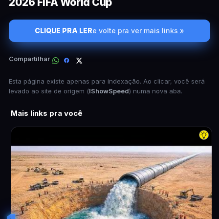
2026 FIFA World Cup
CLIQUE PRA LER
e volte pra ver mais links »
Compartilhar
Esta página existe apenas para indexação. Ao clicar, você será
levado ao site de origem (
IShowSpeed
) numa nova aba.
Mais links pra você