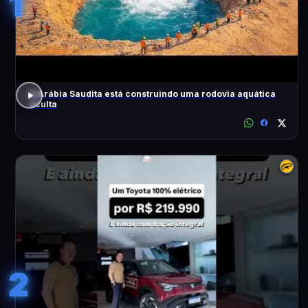
1
A Arábia Saudita está construindo uma rodovia aquática
oculta
2