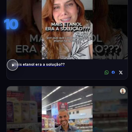
10
Mais etanol era a solução??