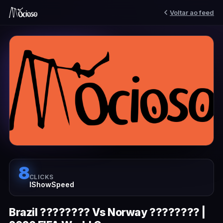
Voltar ao feed
8
CLICKS
IShowSpeed
Brazil ???????? Vs Norway ???????? |