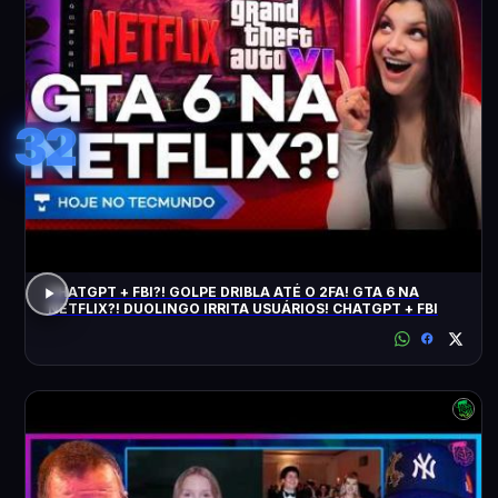
32
CHATGPT + FBI?! GOLPE DRIBLA ATÉ O 2FA! GTA 6 NA
NETFLIX?! DUOLINGO IRRITA USUÁRIOS! CHATGPT + FBI