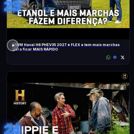
23
GWM Haval H6 PHEV35 2027 é FLEX e tem mais marchas
para ficar MAIS RÁPIDO
24