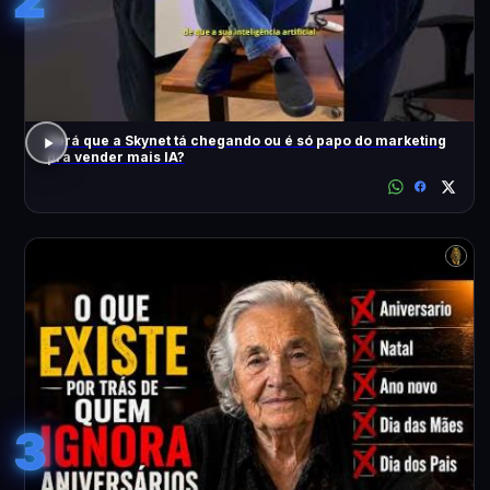
Será que a Skynet tá chegando ou é só papo do marketing
pra vender mais IA?
3