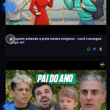
13
Ninguém entende a pista nestes enigmas - você consegue
pegá-la?
14