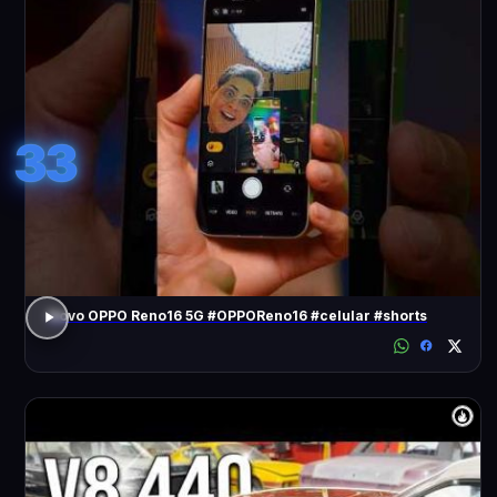
33
Novo OPPO Reno16 5G #OPPOReno16 #celular #shorts