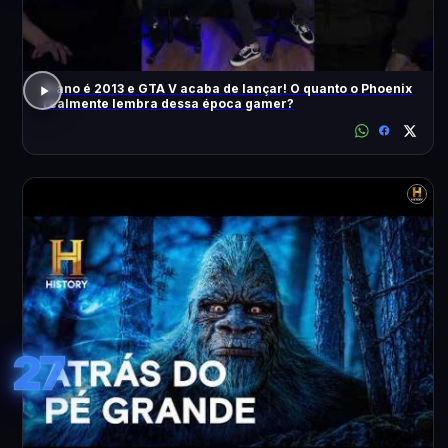
O ano é 2013 e GTA V acaba de lançar! O quanto o Phoenix
realmente lembra dessa época gamer?
27