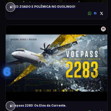
FEED ZOADO E POLÊMICA NO DUOLINGO!
6
Voepass 2283: Os Elos da Corrente.