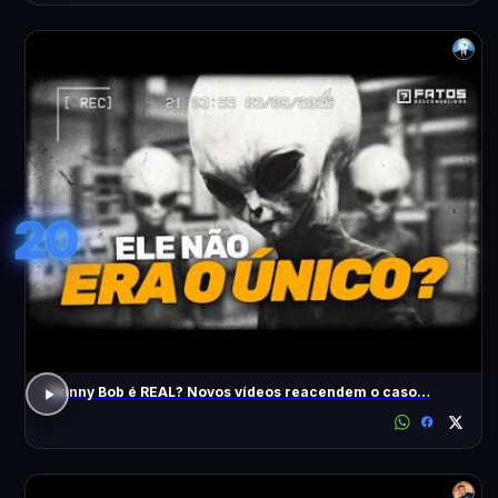
20
Skinny Bob é REAL? Novos vídeos reacendem o caso…