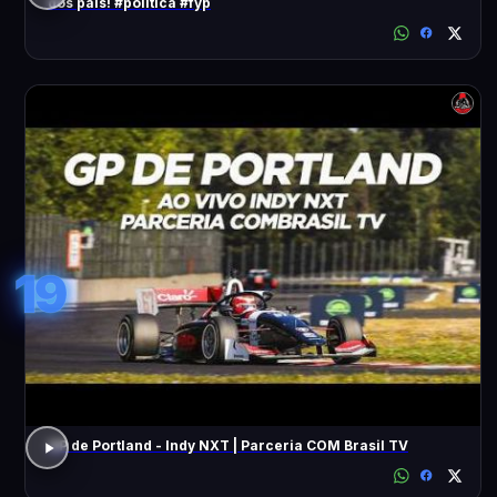
dos pais! #política #fyp
19
GP de Portland - Indy NXT | Parceria COM Brasil TV