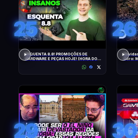
25
26
ESQUENTA 8.8! PROMOÇÕES DE
Dúvidas
HARDWARE E PEÇAS HOJE! (HORA DO
Ouro: M
UPGRADE!)
Brasil
29
30