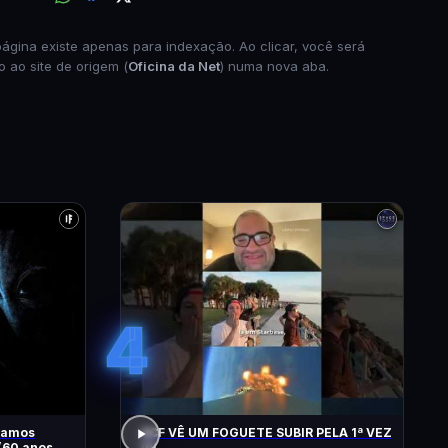
página existe apenas para indexação. Ao clicar, você será
o ao site de origem (
Oficina da Net
) numa nova aba.
4
 vamos
ACF VÊ UM FOGUETE SUBIR PELA 1ª VEZ
(60 anos de
!!!!