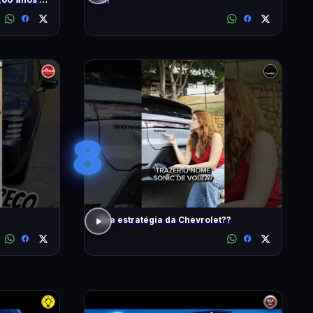
8
Boa estratégia da Chevrolet??