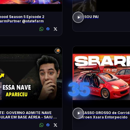
ood Season 5 Episode 2
EU SOU PAI
FarmPartner @statefarm
35
E: GOVERNO ADMITE NAVE
PICASSO GROSSO de Corrid
ULAR EM BASE AÉREA - SAIU O
Citroen Xsara Entorpecido
E DE ARQUIVOS OVNI