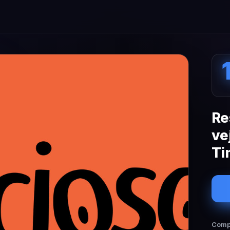
Re
ve
Ti
Compa