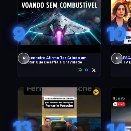
9
10
Engenheiro Afirma Ter Criado um
AS ESC
Motor Que Desafia a Gravidade
DA TV 
13
14