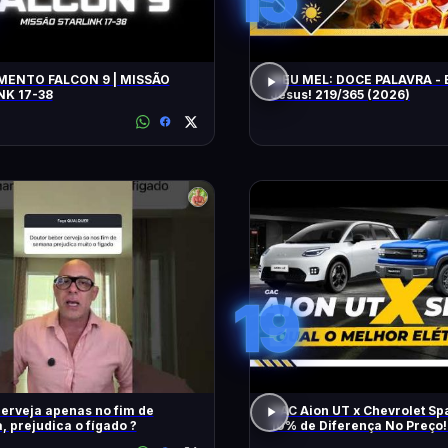
ENTO FALCON 9 | MISSÃO
MEU MEL: DOCE PALAVRA - 
NK 17-38
Jesus! 219/365 (2026)
19
erveja apenas no fim de
GAC Aion UT x Chevrolet Sp
 prejudica o fígado ?
10% de Diferença No Preço!
Melhor Elétrico?