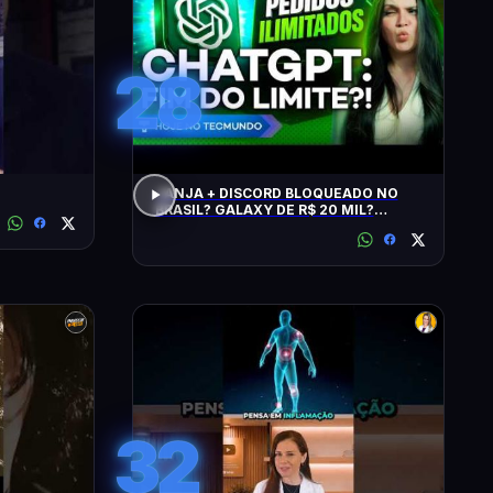
28
JANJA + DISCORD BLOQUEADO NO
BRASIL? GALAXY DE R$ 20 MIL?
CHATGPT, GTA 6, SWITCH, SPACEX,
NPM E +
32