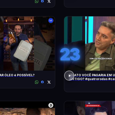
23
AR ÓLEO é POSSÍVEL?
QUATO VOCÊ PAGARIA EM 
ANTIGO? #quatrorodas #carroantigo
#preçodecarros