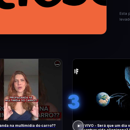
Esta 
levad
3
nda na multimídia do carro??
AO VIVO - Será que um dia
encontrar vida alienígena? 