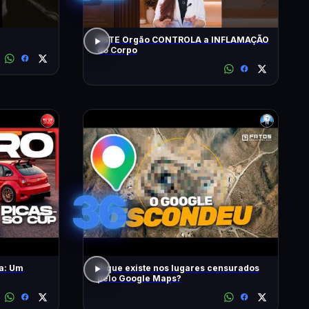
ESTE Orgão CONTROLA a INFLAMAÇÃO
do Corpo
36
a: Um
O que existe nos lugares censurados
pelo Google Maps?