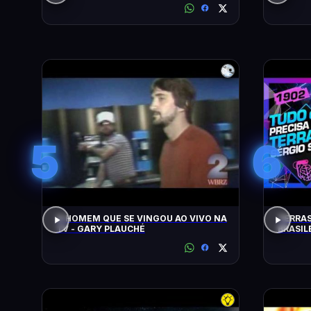
5
6
O HOMEM QUE SE VINGOU AO VIVO NA
TERRAS
TV - GARY PLAUCHÉ
BRASIL
SACANI 
#1902