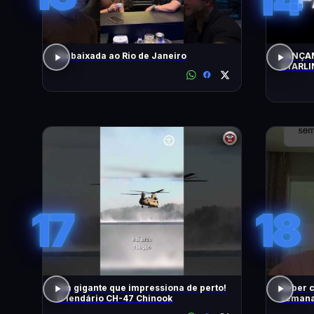
Da baixada ao Rio de Janeiro
LANÇAM
STARLI
17
18
Um gigante que impressiona de perto!
Beber c
O lendário CH-47 Chinook
semana,