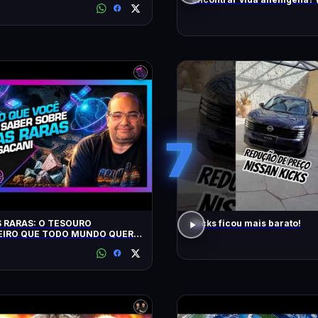
busca)
7
 RARAS: O TESOURO
Kicks ficou mais barato!
EIRO QUE TODO MUNDO QUER:
- Inteligência Ltda. Podcast