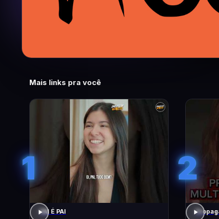
Mais links pra você
1
2
PAI É PAI
Propaga