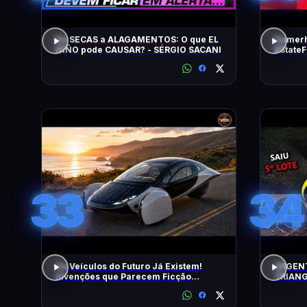
De SECAS a ALAGAMENTOS: O que EL
Gamerh
NIÑO pode CAUSAR? - SÉRGIO SACANI
#State
33
34
Os Veículos do Futuro Já Existem!
URGENT
Invenções que Parecem Ficção
TRIANG
Científica!
5º LOT