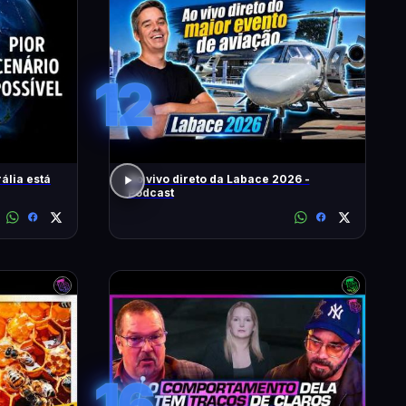
12
ália está
Ao vivo direto da Labace 2026 -
Podcast
16