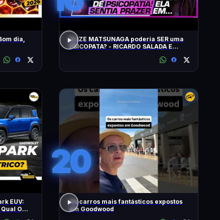
Bom dia,
ELIZE MATSUNAGA poderia SER uma
PSICOPATA? - RICARDO SALADA E
JORGE LORDELLO
20
ark EUV:
Os carros mais fantásticos expostos
 Qual O
em Goodwood