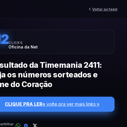
Voltar ao feed
12
CLICKS
Oficina da Net
sultado da Timemania 2411:
ja os números sorteados e
me do Coração
CLIQUE PRA LER
e volte pra ver mais links »
rtilhar