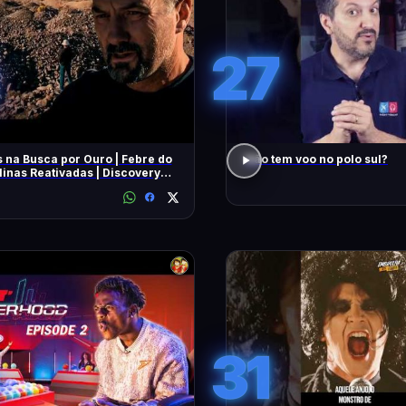
27
 na Busca por Ouro | Febre do
Não tem voo no polo sul?
inas Reativadas | Discovery
31