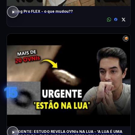
Song Pro FLEX - o que mudou??
15
URGENTE: ESTUDO REVELA OVNIs NA LUA - 'A LUA É UMA