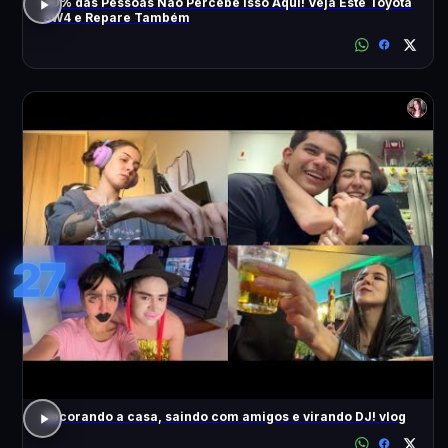
90% das Pessoas Não Percebe Isso Aqui! Veja Este Toyota
SW4 e Repare Também
27
decorando a casa, saindo com amigos e virando DJ! vlog