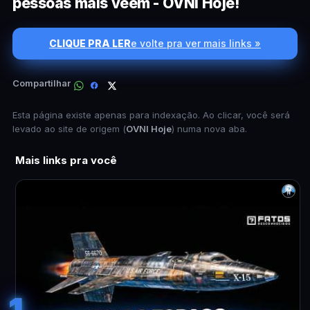
pessoas mais vêem - OVNI Hoje!
CLIQUE PRA LER
e volte pra ver mais links »
Compartilhar
Esta página existe apenas para indexação. Ao clicar, você será
levado ao site de origem (
OVNI Hoje
) numa nova aba.
Mais links pra você
1