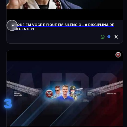
FOQUE EM VOCÊ E FIQUE EM SILÊNCIO – A DISCIPLINA DE
SHI HENG YI
3