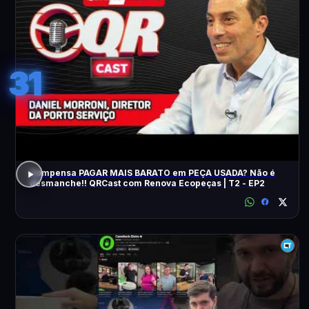
31
Compensa PAGAR MAIS BARATO em PEÇA USADA? Não é
desmanche!! QRCast com Renova Ecopeças | T2 - EP2