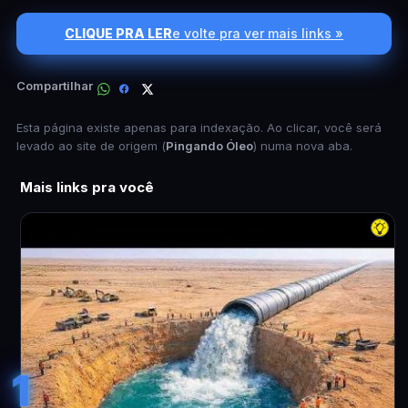
CLIQUE PRA LER
e volte pra ver mais links »
Compartilhar
Esta página existe apenas para indexação. Ao clicar, você será
levado ao site de origem (
Pingando Óleo
) numa nova aba.
Mais links pra você
1