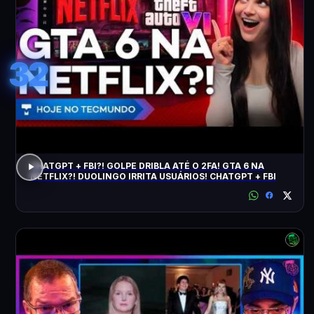
32
CHATGPT + FBI?! GOLPE DRIBLA ATÉ O 2FA! GTA 6 NA
NETFLIX?! DUOLINGO IRRITA USUÁRIOS! CHATGPT + FBI