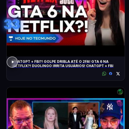
33
CHATGPT + FBI?! GOLPE DRIBLA ATÉ O 2FA! GTA 6 NA
NETFLIX?! DUOLINGO IRRITA USUÁRIOS! CHATGPT + FBI