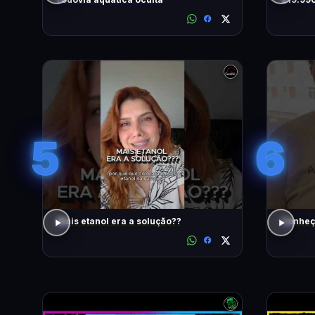
5
6
Mais etanol era a solução??
Conheç