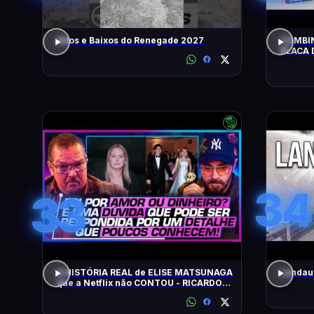
Altos e Baixos do Renegade 2027
COMBIN
PLACA 
HOJE!
34
33
A HISTÓRIA REAL de ELISE MATSUNAGA
Landau 
que a Netflix não CONTOU - RICARDO
SALADA E JORGE LORDELLO