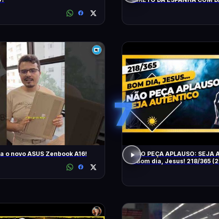
LOPEZ E VILELA !!!!!!
7
a o novo ASUS Zenbook A16!
NÃO PEÇA APLAUSO: SEJA
- Bom dia, Jesus! 218/365 (