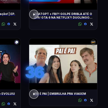
ação! | EP.
CHATGPT + FBI?! GOLPE DRIBLA ATÉ O
2FA! GTA 6 NA NETFLIX?! DUOLINGO
IRRITA USUÁRIOS! CHATGPT + FBI
36
e EVOLUIU
PAI É PAI | EMBRULHA PRA VIAGEM