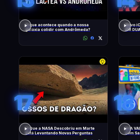
O que acontece quando a nossa
Novo i
galáxia colidir com Andrômeda?
EM DUA
MOTOR
CONTO
17
18
O Que a NASA Descobriu em Marte
A IA V
Está Levantando Novas Perguntas
com Sam
Apresen