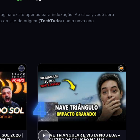
página existe apenas para indexação. Ao clicar, você será
o ao site de origem (
TechTudo
) numa nova aba.
4
 SOL 2026 |
NAVE TRIANGULAR É VISTA NOS EUA +
ANIEL
REGISTRO DA COLISÃO NA LUA +