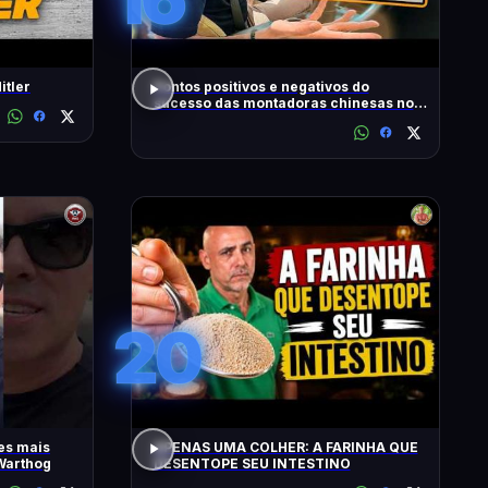
itler
Pontos positivos e negativos do
sucesso das montadoras chinesas no
Brasil
20
es mais
APENAS UMA COLHER: A FARINHA QUE
Warthog
DESENTOPE SEU INTESTINO