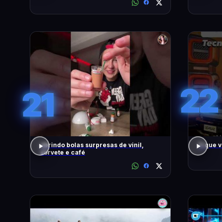
22
21
abrindo bolas surpresas de vinil,
O que 
sorvete e café