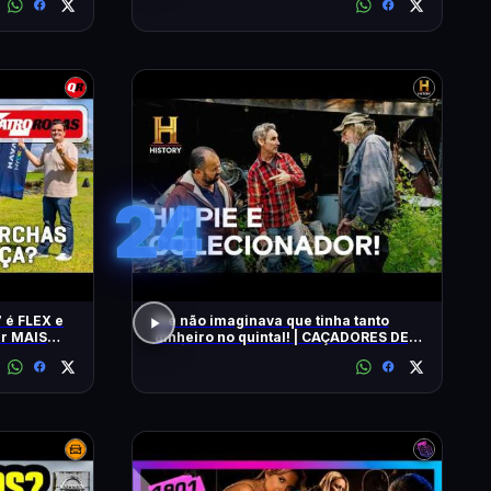
24
 é FLEX e
Ele não imaginava que tinha tanto
ar MAIS
dinheiro no quintal! | CAÇADORES DE
RELÍQUIAS | HISTORY