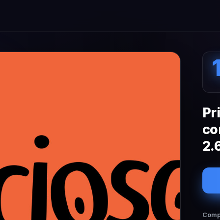
Pr
co
2.
Compa