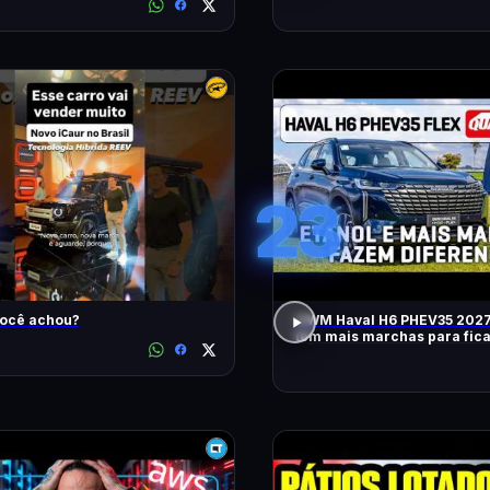
23
você achou?
GWM Haval H6 PHEV35 2027
tem mais marchas para fic
RÁPIDO