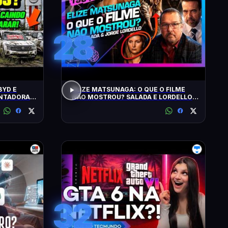
28
BYD E
ELIZE MATSUNAGA: O QUE O FILME
ONTADORAS
NÃO MOSTROU? SALADA E LORDELLO -
Inteligência Ltda. Podcast #1901
32