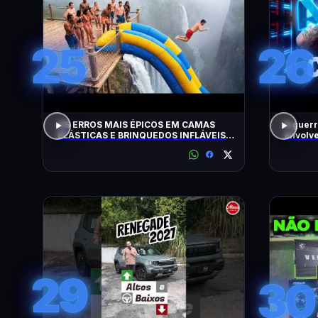
25
26
OS ERROS MAIS ÉPICOS EM CAMAS
A guerr
ELÁSTICAS E BRINQUEDOS INFLÁVEIS
envolve
FLAGRADOS PELAS CÂMERAS
29
30