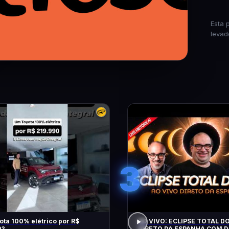
Esta 
levad
3
ta 100% elétrico por R$
AO VIVO: ECLIPSE TOTAL DO
0?
DIRETO DA ESPANHA COM D