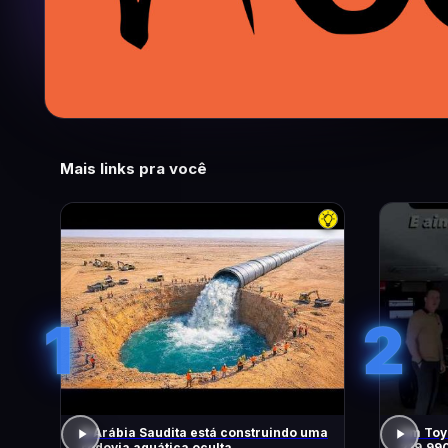
Mais links pra você
1
2
A Arábia Saudita está construindo uma
Um Toyo
rodovia aquática oculta
219.99