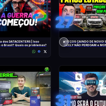
27
a dos DATACENTERS | Isso
PREÇOS CAINDO DE NOVO! 
 o Brasil? Quais os problemas?
GEELY NÃO PERDOAM e M
APELAM PRA LOCADORAS! O QUE
ACONTECEU?
31