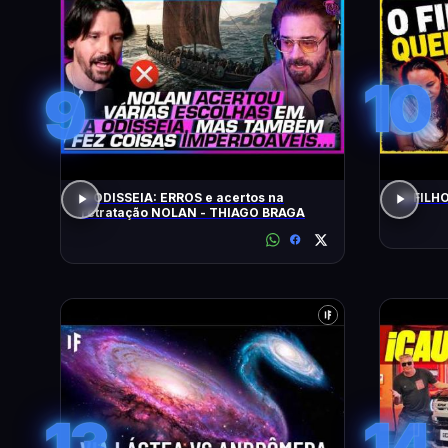
10
9
A ODISSEIA: ERROS e acertos na
O FILH
retratação NOLAN - THIAGO BRAGA
13
14