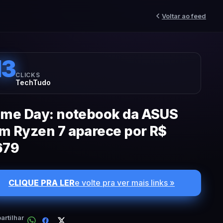
Voltar ao feed
13
CLICKS
TechTudo
ime Day: notebook da ASUS
m Ryzen 7 aparece por R$
679
CLIQUE PRA LER
e volte pra ver mais links »
rtilhar