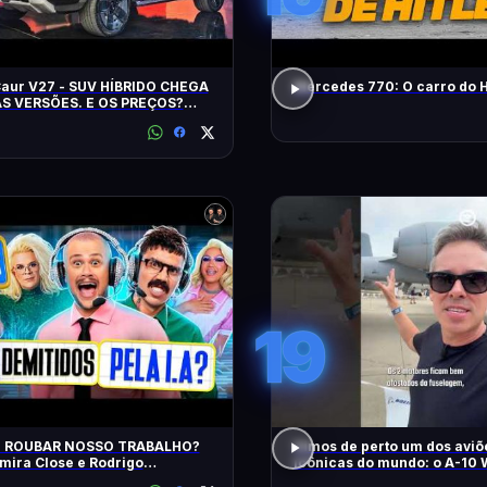
Caur V27 - SUV HÍBRIDO CHEGA
Mercedes 770: O carro do H
S VERSÕES. E OS PREÇOS?
ES? EQUIPAMENTOS? EU
!
19
AI ROUBAR NOSSO TRABALHO?
Vimos de perto um dos aviõ
ira Close e Rodrigo
icônicas do mundo: o A-10 
tador | Diva Ao Vivo na DiaTV