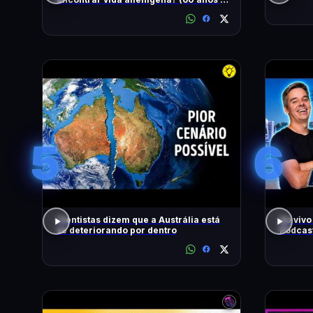
busca)
5
6
Cientistas dizem que a Austrália está
Ao vivo
se deteriorando por dentro
Podcas