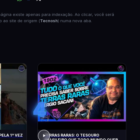
página existe apenas para indexação. Ao clicar, você será
o ao site de origem (
Tecnosh
) numa nova aba.
4
PELA 1ª VEZ
TERRAS RARAS: O TESOURO
BRASILEIRO QUE TODO MUNDO QUER: