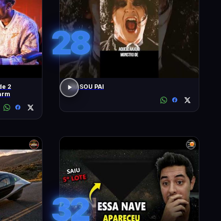
28
de 2
EU SOU PAI
arm
32