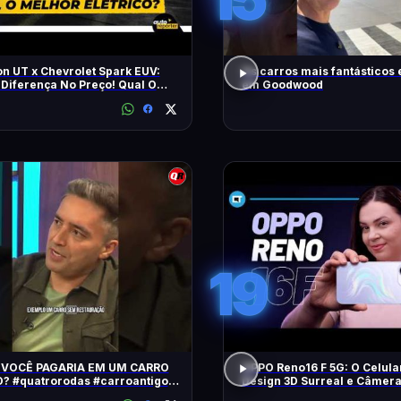
n UT x Chevrolet Spark EUV:
Os carros mais fantásticos
Diferença No Preço! Qual O
em Goodwood
Elétrico?
19
VOCÊ PAGARIA EM UM CARRO
OPPO Reno16 F 5G: O Celul
roantigo
Design 3D Surreal e Câmer
decarros