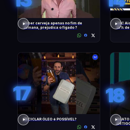
Beber cerveja apenas no fim de
GAC Aio
semana, prejudica o fígado ?
10% de 
Melhor 
17
18
RECICLAR ÓLEO é POSSÍVEL?
QUATO 
ANTIGO? #quatrorodas #car
#preço