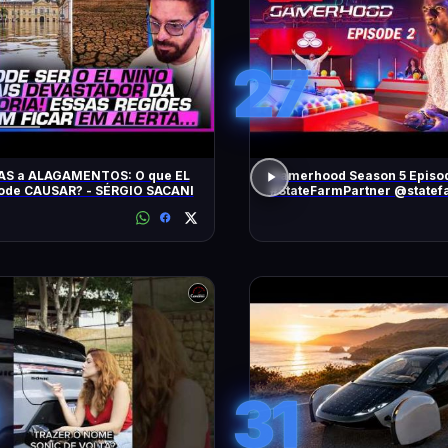
27
AS a ALAGAMENTOS: O que EL
Gamerhood Season 5 Episo
ode CAUSAR? - SÉRGIO SACANI
#StateFarmPartner @statef
31