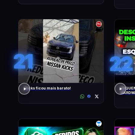
21
22
Kicks ficou mais barato!
ESQUEN
HARDWA
UPGRAD