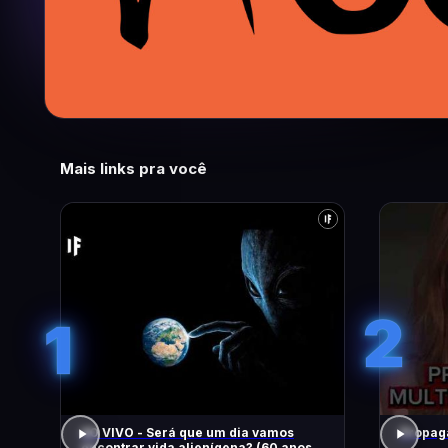
Mais links pra você
2
1
AO VIVO - Será que um dia vamos
Propaga
encontrar vida alienígena? (60 anos de