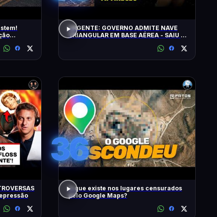
istem!
URGENTE: GOVERNO ADMITE NAVE
ção
TRIANGULAR EM BASE AÉREA - SAIU O
5º LOTE DE ARQUIVOS OVNI
36
TROVERSAS
O que existe nos lugares censurados
Depressão
pelo Google Maps?