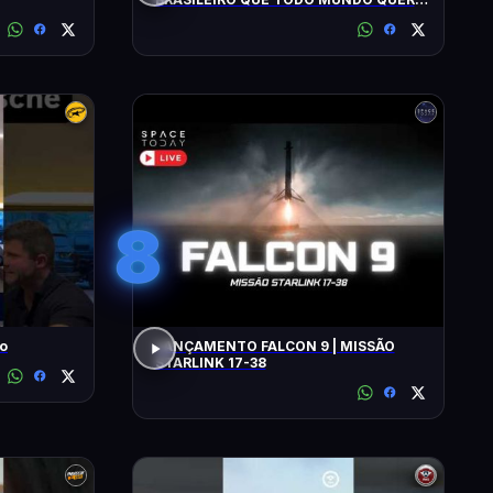
SACANI - Inteligência Ltda. Podcast
#1902
8
ro
LANÇAMENTO FALCON 9 | MISSÃO
STARLINK 17-38