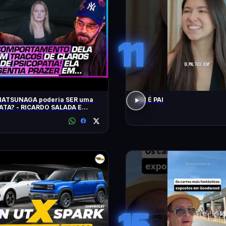
11
MATSUNAGA poderia SER uma
PAI É PAI
ATA? - RICARDO SALADA E
LORDELLO
15