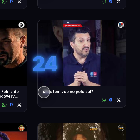
24
| Febre do
Não tem voo no polo sul?
iscovery