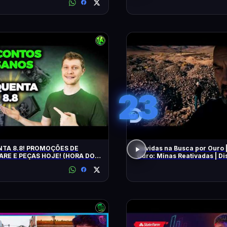
23
TA 8.8! PROMOÇÕES DE
Dúvidas na Busca por Ouro 
RE E PEÇAS HOJE! (HORA DO
Ouro: Minas Reativadas | D
E!)
Brasil