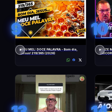
9
10
MEU MEL: DOCE PALAVRA - Bom dia,
ELIZE 
Jesus! 219/365 (2026)
PSICOP
JORGE 
13
14