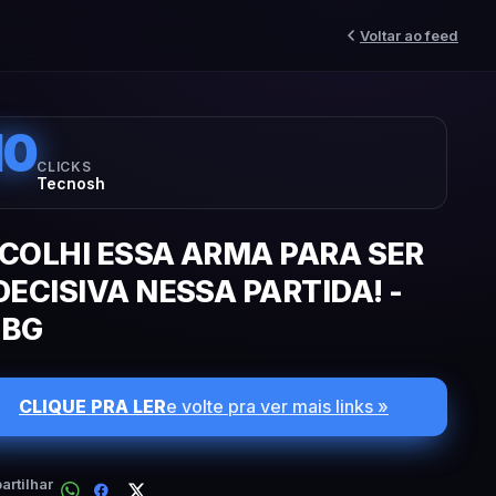
Voltar ao feed
10
CLICKS
Tecnosh
COLHI ESSA ARMA PARA SER
DECISIVA NESSA PARTIDA! -
UBG
CLIQUE PRA LER
e volte pra ver mais links »
rtilhar