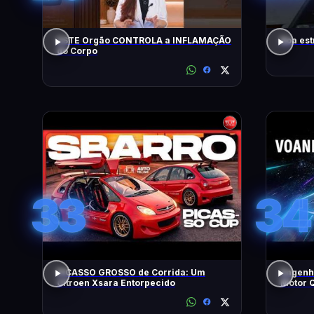
ESTE Orgão CONTROLA a INFLAMAÇÃO
Boa est
do Corpo
33
34
PICASSO GROSSO de Corrida: Um
Engenh
Citroen Xsara Entorpecido
Motor Q