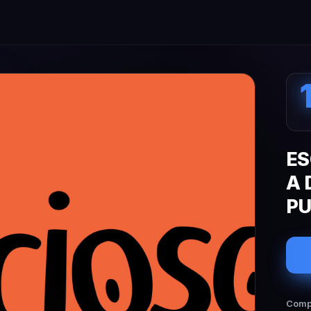
ES
A 
P
Compa