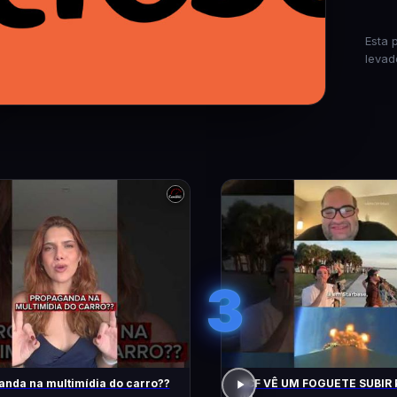
Esta 
levad
3
nda na multimídia do carro??
ACF VÊ UM FOGUETE SUBIR 
!!!!