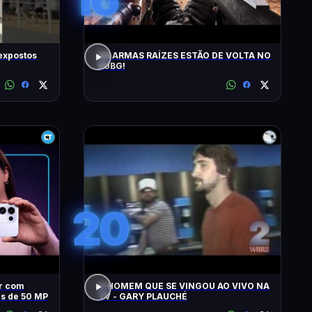
 expostos
AS ARMAS RAÍZES ESTÃO DE VOLTA NO
PUBG!
20
ar com
O HOMEM QUE SE VINGOU AO VIVO NA
as de 50 MP
TV - GARY PLAUCHÉ