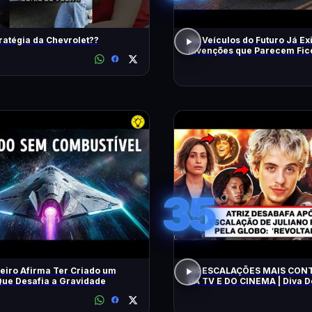
ratégia da Chevrolet??
Os Veículos do Futuro Já Ex
Invenções que Parecem Fic
Científica!
35
eiro Afirma Ter Criado um
AS ESCALAÇÕES MAIS CON
ue Desafia a Gravidade
DA TV E DO CINEMA | Diva 