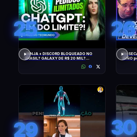
25
26
JANJA + DISCORD BLOQUEADO NO
De SEC
BRASIL? GALAXY DE R$ 20 MIL?
NIÑO p
CHATGPT, GTA 6, SWITCH, SPACEX,
NPM E +
30
29