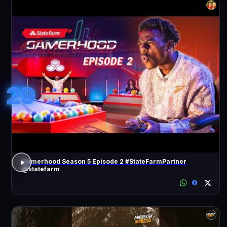
29
Gamerhood Season 5 Episode 2 #StateFarmPartner
@statefarm