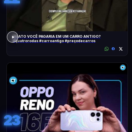
QUATO VOCÊ PAGARIA EM UM CARRO ANTIGO?
#quatrorodas #carroantigo #preçodecarros
23