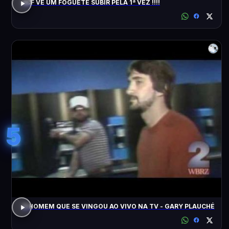
ACF VÊ UM FOGUETE SUBIR PELA 1ª VEZ !!!!
5
O HOMEM QUE SE VINGOU AO VIVO NA TV - GARY PLAUCHÉ