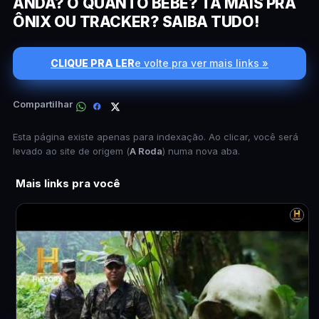
ANDA? O QUANTO BEBE? TÁ MAIS PRA
ÔNIX OU TRACKER? SAIBA TUDO!
CLIQUE PRA LER
e volte pra ver mais links »
Compartilhar
Esta página existe apenas para indexação. Ao clicar, você será
levado ao site de origem (
A Roda
) numa nova aba.
Mais links pra você