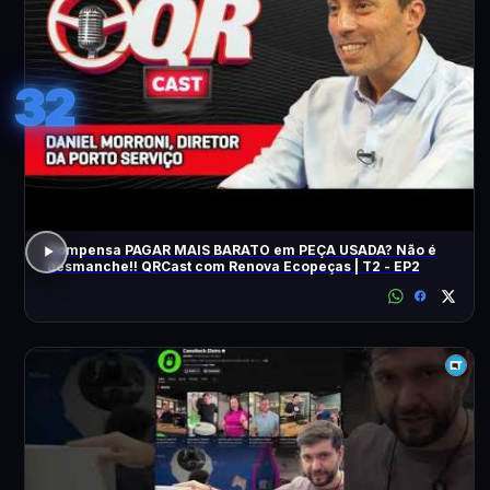
32
Compensa PAGAR MAIS BARATO em PEÇA USADA? Não é
desmanche!! QRCast com Renova Ecopeças | T2 - EP2