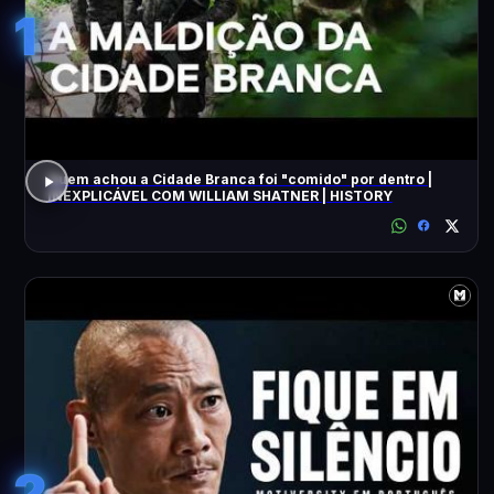
1
Quem achou a Cidade Branca foi "comido" por dentro |
INEXPLICÁVEL COM WILLIAM SHATNER | HISTORY
2