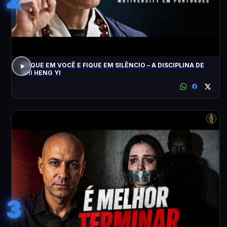
FOQUE EM VOCÊ E FIQUE EM SILÊNCIO – A DISCIPLINA DE
SHI HENG YI
3