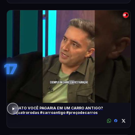
17
QUATO VOCÊ PAGARIA EM UM CARRO ANTIGO?
#quatrorodas #carroantigo #preçodecarros