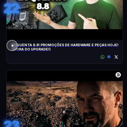
22
ESQUENTA 8.8! PROMOÇÕES DE HARDWARE E PEÇAS HOJE!
(HORA DO UPGRADE!)
23