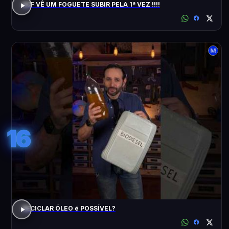
ACF VÊ UM FOGUETE SUBIR PELA 1ª VEZ !!!!
16
RECICLAR ÓLEO é POSSÍVEL?