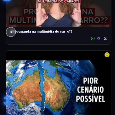
Propaganda na multimídia do carro??
3