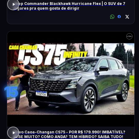
Jeep Commander Blackhawk Hurricane Flex | O SUV de 7
lugares pra quem gosta de dirigir
15
Novo Caoa-Changan CS75 - POR R$ 179.990! IMBATÍVEL?
BEBE MUITO? COMO ANDA? TEM HÍBRIDO? SAIBA TUDO!