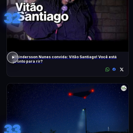
32
Whindersson Nunes convida: Vitão Santiago! Você está
pronto para rir?
33