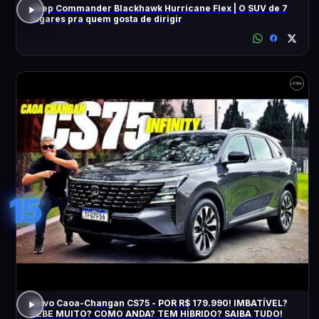
Jeep Commander Blackhawk Hurricane Flex | O SUV de 7
lugares pra quem gosta de dirigir
15
Novo Caoa-Changan CS75 - POR R$ 179.990! IMBATÍVEL?
BEBE MUITO? COMO ANDA? TEM HÍBRIDO? SAIBA TUDO!