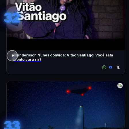
32
Whindersson Nunes convida: Vitão Santiago! Você está
pronto para rir?
33