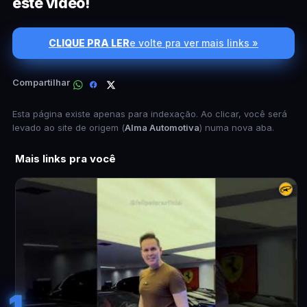
este vídeo!
CLIQUE PRA LER
e volte pra ver mais links »
Compartilhar
Esta página existe apenas para indexação. Ao clicar, você será
levado ao site de origem (
Alma Automotiva
) numa nova aba.
Mais links pra você
1