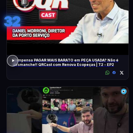
32
Compensa PAGAR MAIS BARATO em PEÇA USADA? Não é
desmanche!! QRCast com Renova Ecopeças | T2 - EP2