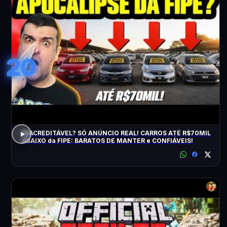
20
INACREDITÁVEL? SÓ ANÚNCIO REAL! CARROS ATÉ R$70MIL
ABAIXO da FIPE: BARATOS DE MANTER e CONFIÁVEIS!