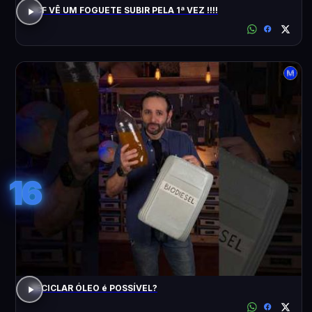
ACF VÊ UM FOGUETE SUBIR PELA 1ª VEZ !!!!
16
RECICLAR ÓLEO é POSSÍVEL?