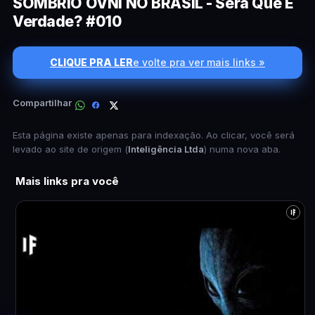
SOMBRIO OVNI NO BRASIL - Será Que É
Verdade? #010
CLIQUE PRA LER
e volte pra ver mais links »
Compartilhar
Esta página existe apenas para indexação. Ao clicar, você será
levado ao site de origem (
Inteligência Ltda
) numa nova aba.
Mais links pra você