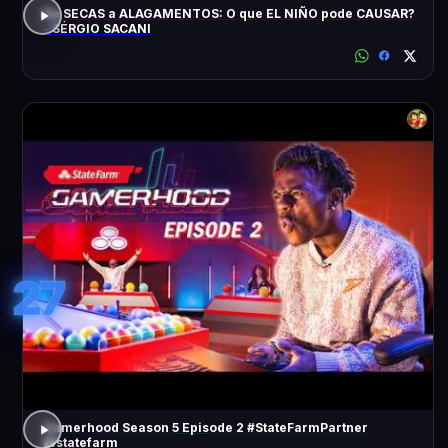
De SECAS a ALAGAMENTOS: O que EL NIÑO pode CAUSAR?
- SÉRGIO SACANI
27
Gamerhood Season 5 Episode 2 #StateFarmPartner
@statefarm