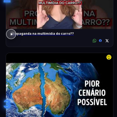
Propaganda na multimídia do carro??
3