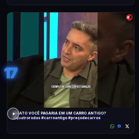
17
QUATO VOCÊ PAGARIA EM UM CARRO ANTIGO?
#quatrorodas #carroantigo #preçodecarros