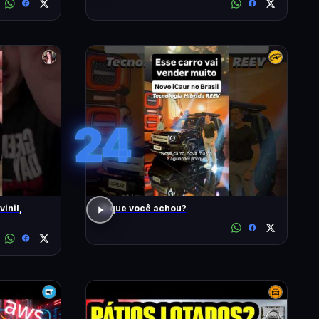
24
inil,
O que você achou?