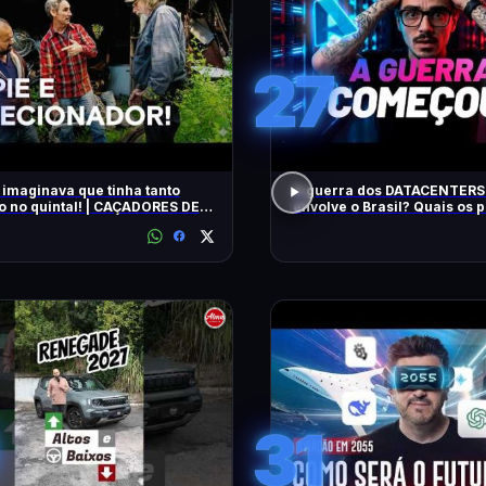
27
 imaginava que tinha tanto
A guerra dos DATACENTERS 
o no quintal! | CAÇADORES DE
envolve o Brasil? Quais os
IAS | HISTORY
31