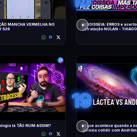
ÇÃO MANCHA VERMELHA NO
A ODISSEIA: ERROS e acerto
 S26
retratação NOLAN - THIAG
19
ologia tá TÃO RUIM ASSIM?
O que acontece quando a n
galáxia colidir com Andrô