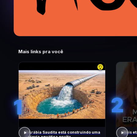
Mais links pra você
2
1
A Arábia Saudita está construindo uma
Mais et
rodovia aquática oculta