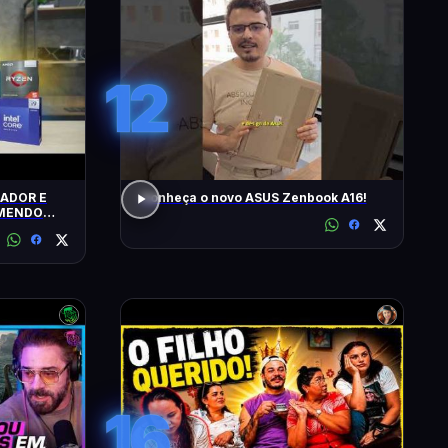
12
ADOR E
Conheça o novo ASUS Zenbook A16!
OMENDO
16