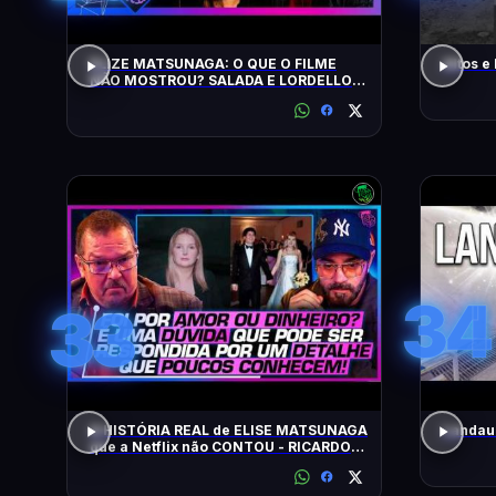
ELIZE MATSUNAGA: O QUE O FILME
Altos e
NÃO MOSTROU? SALADA E LORDELLO -
Inteligência Ltda. Podcast #1901
34
33
A HISTÓRIA REAL de ELISE MATSUNAGA
Landau 
que a Netflix não CONTOU - RICARDO
SALADA E JORGE LORDELLO