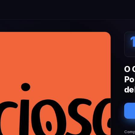
O 
Po
de
Compa