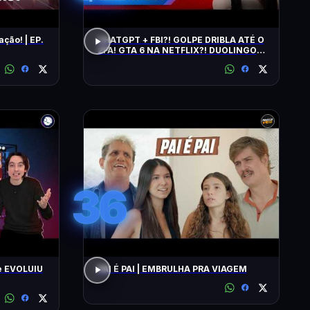
ação! | EP.
CHATGPT + FBI?! GOLPE DRIBLA ATÉ O
2FA! GTA 6 NA NETFLIX?! DUOLINGO
IRRITA USUÁRIOS! CHATGPT + FBI
36
e EVOLUIU
PAI É PAI | EMBRULHA PRA VIAGEM