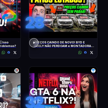
28
| Isso
PREÇOS CAINDO DE NOVO! BYD E
 problemas?
GEELY NÃO PERDOAM e MONTADORAS
APELAM PRA LOCADORAS! O QUE
ACONTECEU?
32