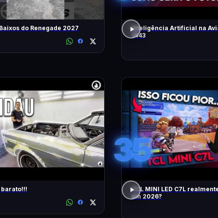
 Baixos do Renegade 2027
Inteligência Artificial na Avi
1443
35
barato!!!
TCL MINI LED C7L realment
em 2026?