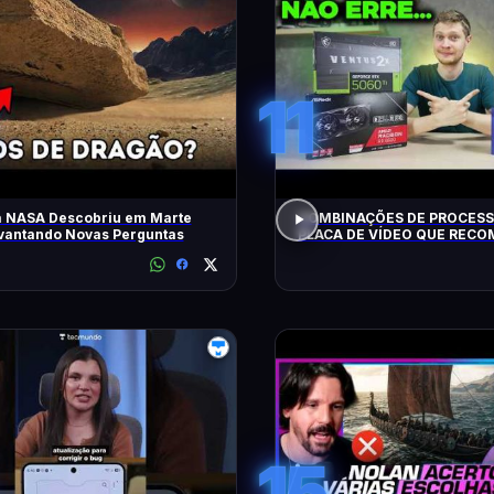
11
a NASA Descobriu em Marte
COMBINAÇÕES DE PROCESS
evantando Novas Perguntas
PLACA DE VÍDEO QUE REC
HOJE!
15