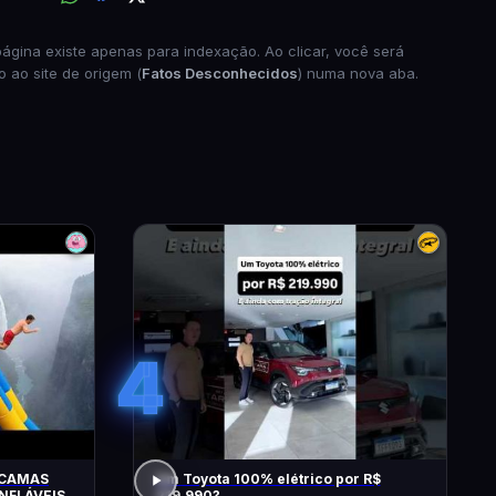
página existe apenas para indexação. Ao clicar, você será
o ao site de origem (
Fatos Desconhecidos
) numa nova aba.
4
 CAMAS
Um Toyota 100% elétrico por R$
NFLÁVEIS
219.990?