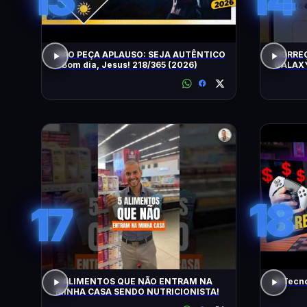
NÃO PEÇA APLAUSO: SEJA AUTÊNTICO
CORRE
- Bom dia, Jesus! 218/365 (2026)
GALAXY
18
17
5 ALIMENTOS QUE NÃO ENTRAM NA
A Tecn
MINHA CASA SENDO NUTRICIONISTA!