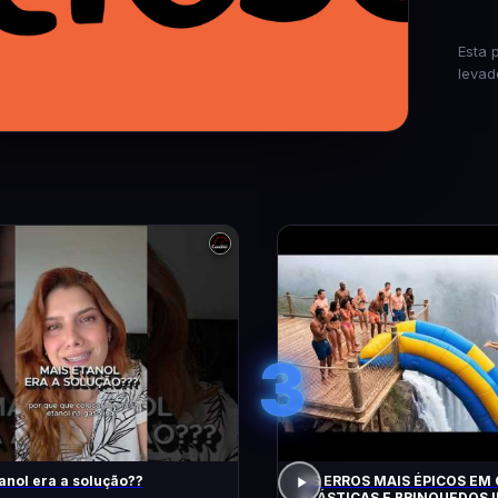
Esta 
levad
3
anol era a solução??
OS ERROS MAIS ÉPICOS EM
ELÁSTICAS E BRINQUEDOS I