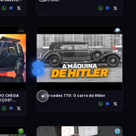
S
8
IDO CHEGA
Mercedes 770: O carro do Hitler
REÇOS?
? EU