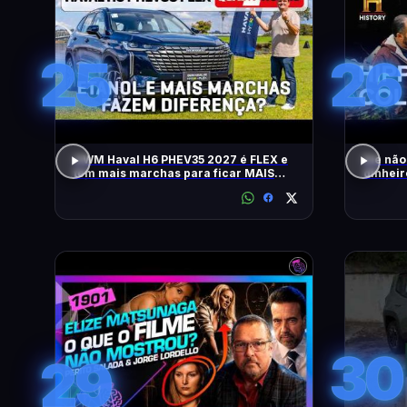
25
26
GWM Haval H6 PHEV35 2027 é FLEX e
Ele não
tem mais marchas para ficar MAIS
dinheir
RÁPIDO
RELÍQU
30
29