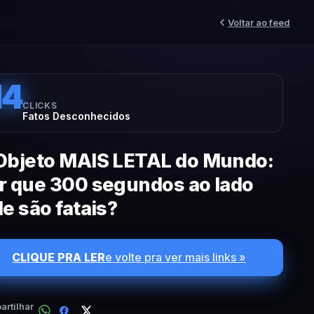
Voltar ao feed
14
CLICKS
Fatos Desconhecidos
Objeto MAIS LETAL do Mundo:
r que 300 segundos ao lado
le são fatais?
CLIQUE PRA LER
e volte pra ver mais links »
rtilhar