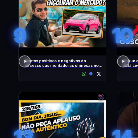
9
10
Pontos positivos e negativos do
O Que 
sucesso das montadoras chinesas no
Está L
Brasil
13
14