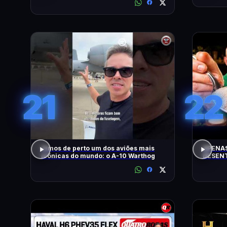
21
22
Vimos de perto um dos aviões mais
APENAS
icônicas do mundo: o A-10 Warthog
DESENT