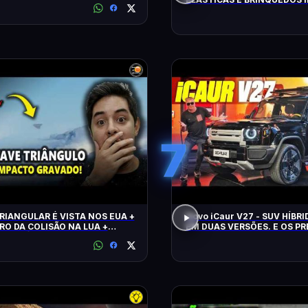
FLAGRADOS PELAS CÂMERA
7
RIANGULAR É VISTA NOS EUA +
Novo iCaur V27 - SUV HÍBR
RO DA COLISÃO NA LUA +
EM DUAS VERSÕES. E OS P
 CLIMÁTICO
MOTORES? EQUIPAMENTOS
CONTO!