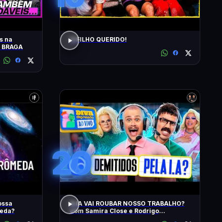
s na
O FILHO QUERIDO!
O BRAGA
20
ossa
A IA VAI ROUBAR NOSSO TRABALHO?
meda?
com Samira Close e Rodrigo
Apresentador | Diva Ao Vivo na DiaTV