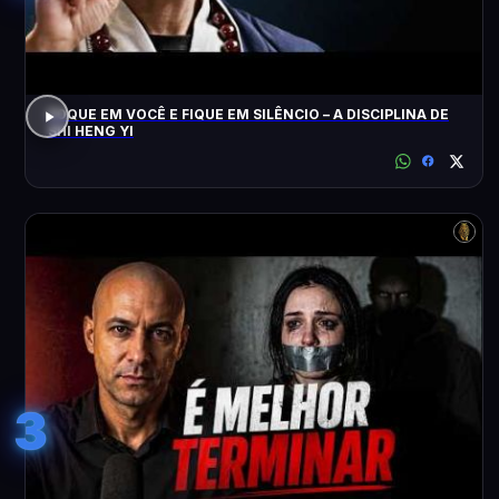
FOQUE EM VOCÊ E FIQUE EM SILÊNCIO – A DISCIPLINA DE
SHI HENG YI
3