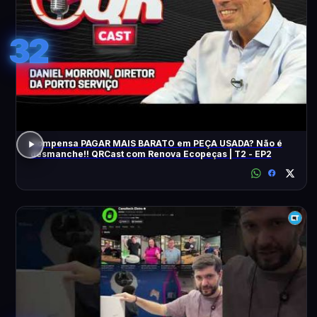
32
Compensa PAGAR MAIS BARATO em PEÇA USADA? Não é
desmanche!! QRCast com Renova Ecopeças | T2 - EP2