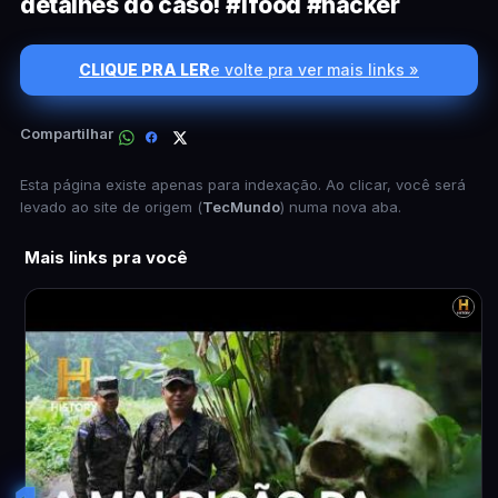
detalhes do caso! #ifood #hacker
CLIQUE PRA LER
e volte pra ver mais links »
Compartilhar
Esta página existe apenas para indexação. Ao clicar, você será
levado ao site de origem (
TecMundo
) numa nova aba.
Mais links pra você