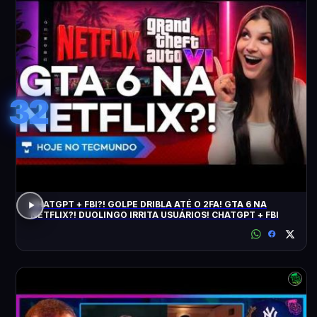
32
CHATGPT + FBI?! GOLPE DRIBLA ATÉ O 2FA! GTA 6 NA
NETFLIX?! DUOLINGO IRRITA USUÁRIOS! CHATGPT + FBI