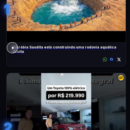
1
A Arábia Saudita está construindo uma rodovia aquática
oculta
2