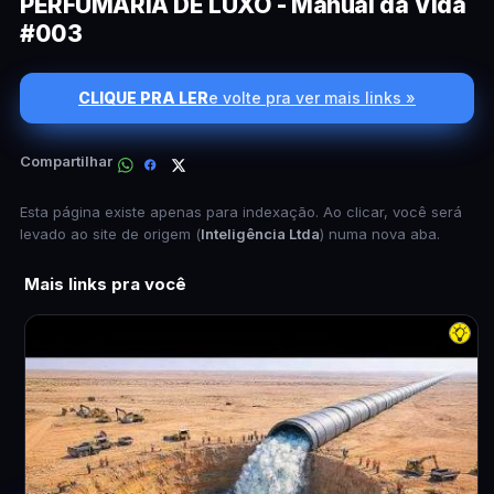
PERFUMARIA DE LUXO - Manual da Vida
#003
CLIQUE PRA LER
e volte pra ver mais links »
Compartilhar
Esta página existe apenas para indexação. Ao clicar, você será
levado ao site de origem (
Inteligência Ltda
) numa nova aba.
Mais links pra você