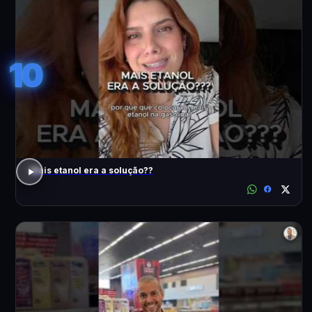
10
Mais etanol era a solução??