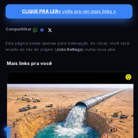
CLIQUE PRA LER
e volte pra ver mais links »
Compartilhar
Esta página existe apenas para indexação. Ao clicar, você será
levado ao site de origem (
João Bettega
) numa nova aba.
Mais links pra você
1