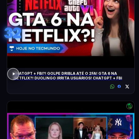
32
CHATGPT + FBI?! GOLPE DRIBLA ATÉ O 2FA! GTA 6 NA
NETFLIX?! DUOLINGO IRRITA USUÁRIOS! CHATGPT + FBI