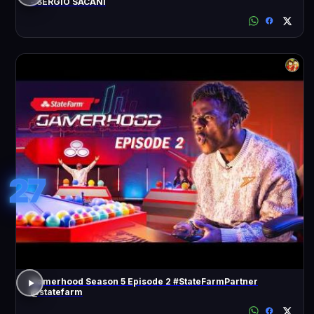
- SÉRGIO SACANI
27
Gamerhood Season 5 Episode 2 #StateFarmPartner
@statefarm