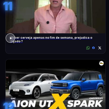
11
Beber cerveja apenas no fim de semana, prejudica o
fígado ?
12