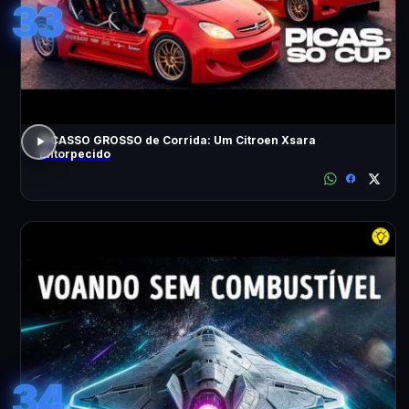
33
PICASSO GROSSO de Corrida: Um Citroen Xsara
Entorpecido
34