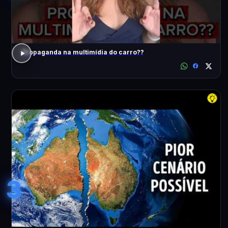
Propaganda na multimídia do carro??
3