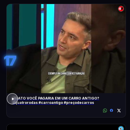
17
QUATO VOCÊ PAGARIA EM UM CARRO ANTIGO?
#quatrorodas #carroantigo #preçodecarros