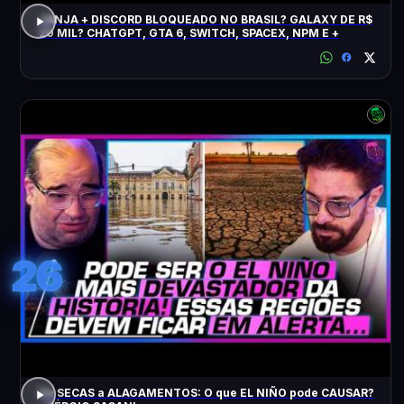
JANJA + DISCORD BLOQUEADO NO BRASIL? GALAXY DE R$
20 MIL? CHATGPT, GTA 6, SWITCH, SPACEX, NPM E +
26
De SECAS a ALAGAMENTOS: O que EL NIÑO pode CAUSAR?