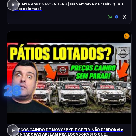
A guerra dos DATACENTERS | Isso envolve o Brasil? Quais
os problemas?
28
PREÇOS CAINDO DE NOVO! BYD E GEELY NÃO PERDOAM e
MONTADORAS APELAM PRA LOCADORAS! O QUE