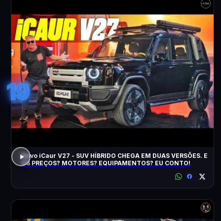
19
Novo iCaur V27 - SUV HÍBRIDO CHEGA EM DUAS VERSÕES. E
OS PREÇOS? MOTORES? EQUIPAMENTOS? EU CONTO!