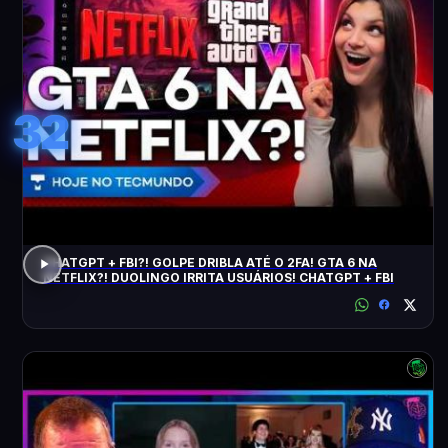
32
CHATGPT + FBI?! GOLPE DRIBLA ATÉ O 2FA! GTA 6 NA
NETFLIX?! DUOLINGO IRRITA USUÁRIOS! CHATGPT + FBI