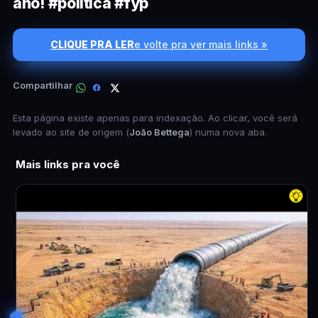
ano! #política #fyp
CLIQUE PRA LER
e volte pra ver mais links »
Compartilhar
Esta página existe apenas para indexação. Ao clicar, você será
levado ao site de origem (
João Bettega
) numa nova aba.
Mais links pra você