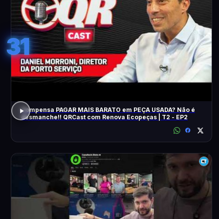
31
Compensa PAGAR MAIS BARATO em PEÇA USADA? Não é
desmanche!! QRCast com Renova Ecopeças | T2 - EP2