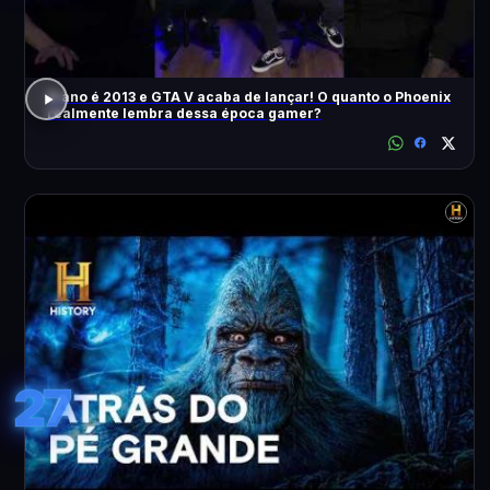
O ano é 2013 e GTA V acaba de lançar! O quanto o Phoenix
realmente lembra dessa época gamer?
27