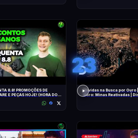
23
TA 8.8! PROMOÇÕES DE
Dúvidas na Busca por Ouro 
RE E PEÇAS HOJE! (HORA DO
Ouro: Minas Reativadas | D
E!)
Brasil