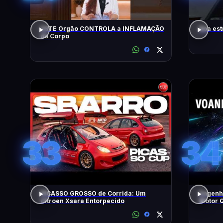
ESTE Orgão CONTROLA a INFLAMAÇÃO
Boa est
do Corpo
33
34
PICASSO GROSSO de Corrida: Um
Engenh
Citroen Xsara Entorpecido
Motor Q