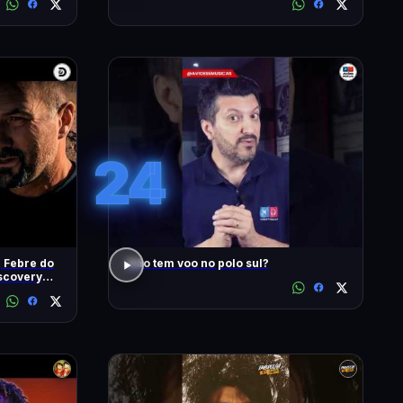
24
| Febre do
Não tem voo no polo sul?
iscovery