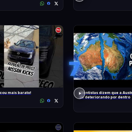
7
icou mais barato!
Cientistas dizem que a Austr
se deteriorando por dentro