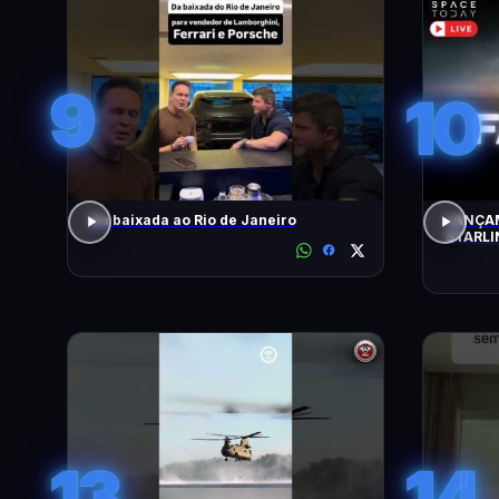
9
10
Da baixada ao Rio de Janeiro
LANÇAM
STARLI
13
14