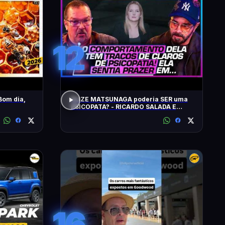
12
Bom dia,
ELIZE MATSUNAGA poderia SER uma
PSICOPATA? - RICARDO SALADA E
JORGE LORDELLO
16