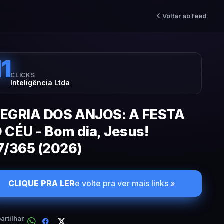
Voltar ao feed
11
CLICKS
Inteligência Ltda
EGRIA DOS ANJOS: A FESTA
 CÉU - Bom dia, Jesus!
7/365 (2026)
CLIQUE PRA LER
e volte pra ver mais links »
rtilhar