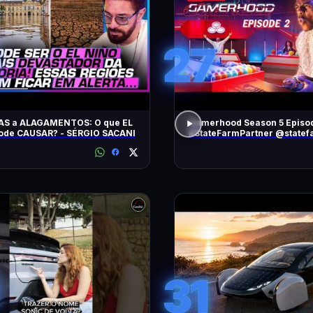
27
AS a ALAGAMENTOS: O que EL
Gamerhood Season 5 Episo
ode CAUSAR? - SÉRGIO SACANI
#StateFarmPartner @statef
31