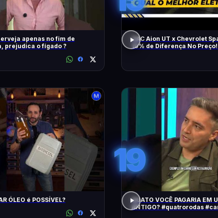
erveja apenas no fim de
GAC Aion UT x Chevrolet Sp
 prejudica o fígado ?
10% de Diferença No Preço!
Melhor Elétrico?
19
AR ÓLEO é POSSÍVEL?
QUATO VOCÊ PAGARIA EM 
ANTIGO? #quatrorodas #carroantigo
#preçodecarros