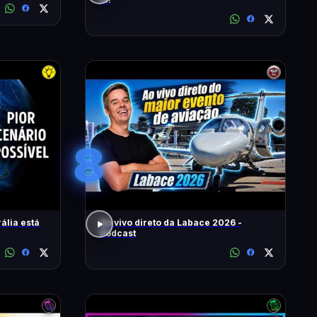
8
ália está
Ao vivo direto da Labace 2026 -
Podcast