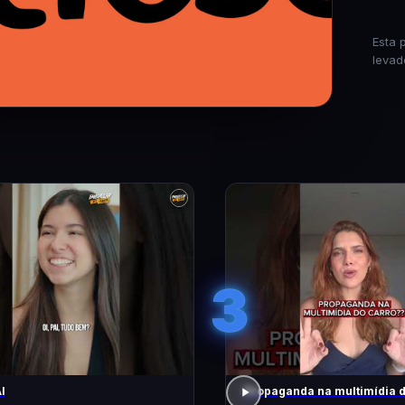
Esta 
levad
3
I
Propaganda na multimídia 