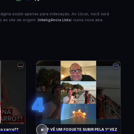
página existe apenas para indexação. Ao clicar, você será
o ao site de origem (
Inteligência Ltda
) numa nova aba.
4
do carro??
ACF VÊ UM FOGUETE SUBIR PELA 1ª VEZ
!!!!