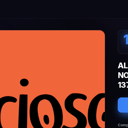
AL
NO
13
Compa