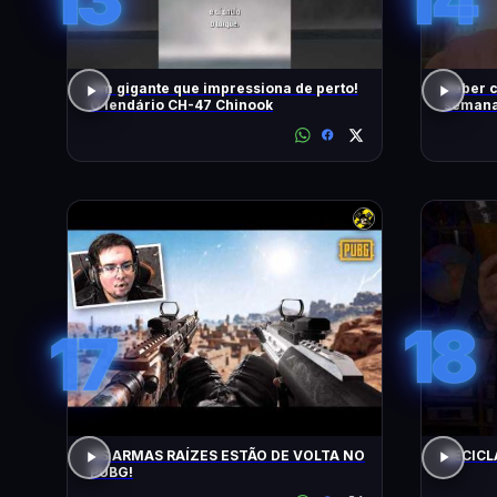
Um gigante que impressiona de perto!
Beber c
O lendário CH-47 Chinook
semana,
18
17
AS ARMAS RAÍZES ESTÃO DE VOLTA NO
RECICL
PUBG!