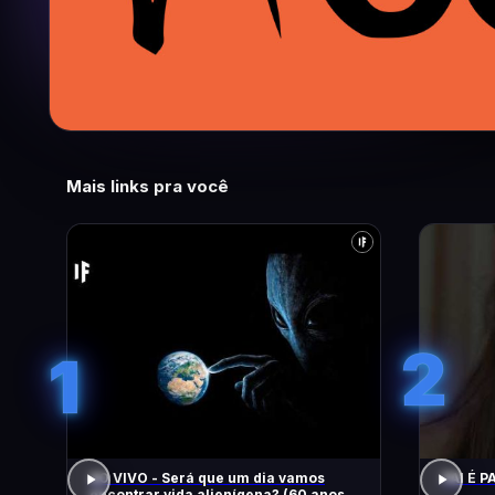
Mais links pra você
2
1
AO VIVO - Será que um dia vamos
PAI É PA
encontrar vida alienígena? (60 anos de