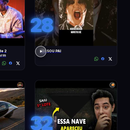
28
de 2
EU SOU PAI
arm
32