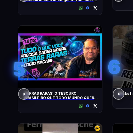
busca)
6
5
TERRAS RARAS: O TESOURO
Kicks f
BRASILEIRO QUE TODO MUNDO QUER:
SACANI - Inteligência Ltda. Podcast
#1902