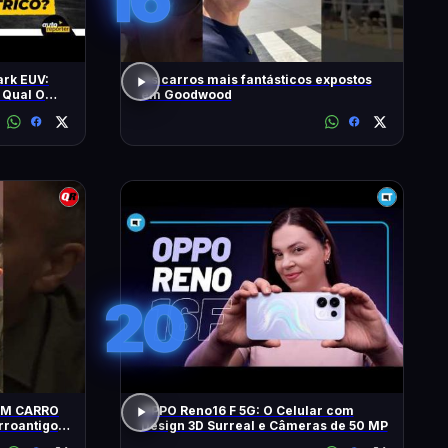
ark EUV:
Os carros mais fantásticos expostos
 Qual O
em Goodwood
20
UM CARRO
OPPO Reno16 F 5G: O Celular com
Design 3D Surreal e Câmeras de 50 MP