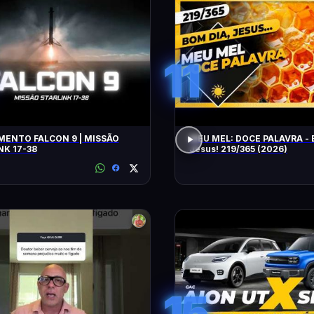
11
ENTO FALCON 9 | MISSÃO
MEU MEL: DOCE PALAVRA - 
NK 17-38
Jesus! 219/365 (2026)
15