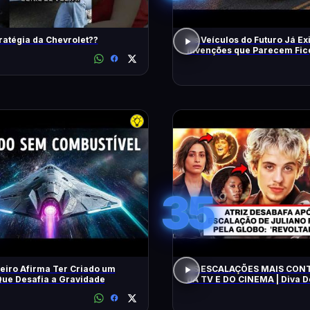
ratégia da Chevrolet??
Os Veículos do Futuro Já Ex
Invenções que Parecem Fic
Científica!
35
eiro Afirma Ter Criado um
AS ESCALAÇÕES MAIS CON
ue Desafia a Gravidade
DA TV E DO CINEMA | Diva 