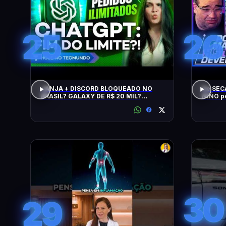
25
26
JANJA + DISCORD BLOQUEADO NO
De SEC
BRASIL? GALAXY DE R$ 20 MIL?
NIÑO p
CHATGPT, GTA 6, SWITCH, SPACEX,
NPM E +
30
29