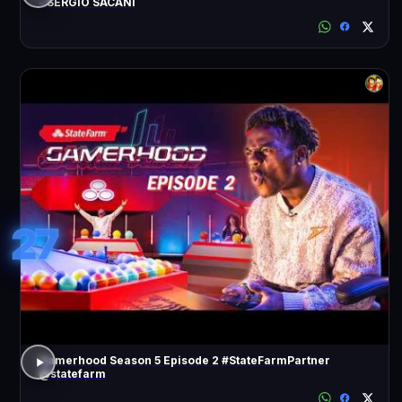
- SÉRGIO SACANI
27
Gamerhood Season 5 Episode 2 #StateFarmPartner
@statefarm