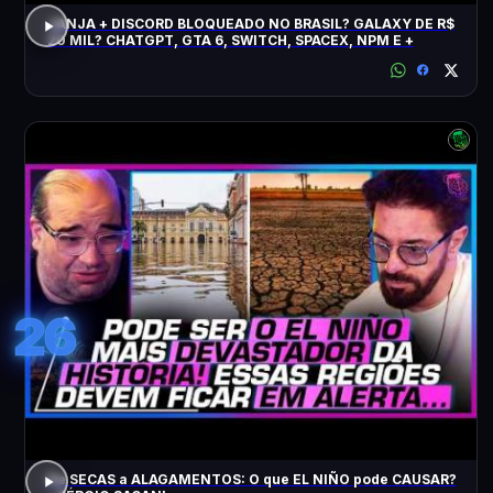
JANJA + DISCORD BLOQUEADO NO BRASIL? GALAXY DE R$
20 MIL? CHATGPT, GTA 6, SWITCH, SPACEX, NPM E +
26
De SECAS a ALAGAMENTOS: O que EL NIÑO pode CAUSAR?