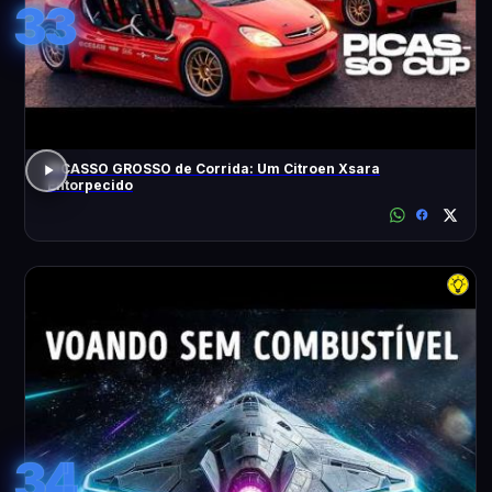
33
PICASSO GROSSO de Corrida: Um Citroen Xsara
Entorpecido
34