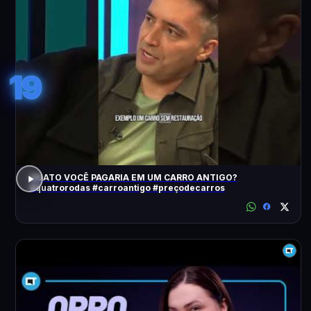
19
QUATO VOCÊ PAGARIA EM UM CARRO ANTIGO?
#quatrorodas #carroantigo #preçodecarros