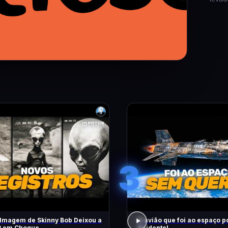
3
lmagem de Skinny Bob Deixou a
O avião que foi ao espaço p
et em Choque
Acidente!