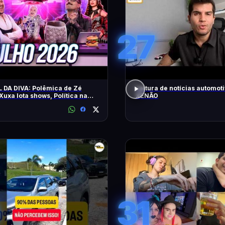
27
 DA DIVA: Polêmica de Zé
Leitura de notícias automot
 Xuxa lota shows, Política na
XENÃO
31