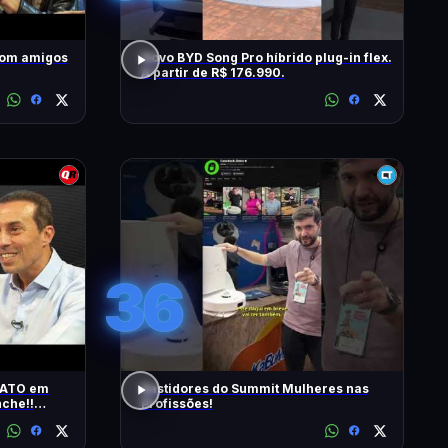
com amigos
Novo BYD Song Pro híbrido plug-in flex.
A partir de R$ 176.990.
36
RATO em
Bastidores do Summit Mulheres nas
che!!
Profissões!
s | T2 -