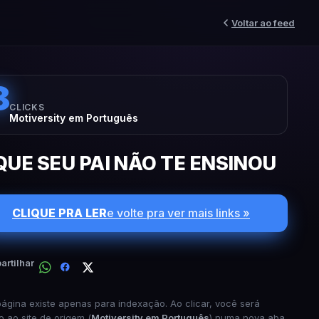
Voltar ao feed
8
CLICKS
Motiversity em Português
QUE SEU PAI NÃO TE ENSINOU
CLIQUE PRA LER
e volte pra ver mais links »
rtilhar
página existe apenas para indexação. Ao clicar, você será
o ao site de origem (
Motiversity em Português
) numa nova aba.