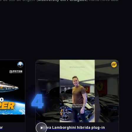
4
or
Nova Lamborghini híbrida plug-in