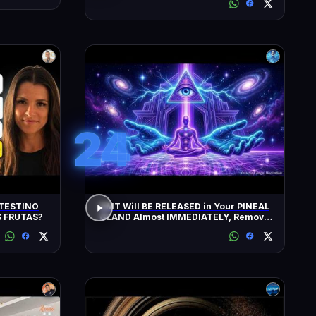
24
TESTINO
DMT Will BE RELEASED in Your PINEAL
 FRUTAS?
GLAND Almost IMMEDIATELY, Remove
All Negative Blockages | 432 Hz