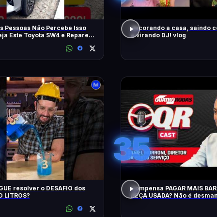
s Pessoas Não Percebe Isso
decorando a casa, saindo 
eja Este Toyota SW4 e Repare
e virando DJ! vlog
m
35
UE resolver o DESAFIO dos
Compensa PAGAR MAIS BA
 LITROS?
PEÇA USADA? Não é desman
QRCast com Renova Ecopeça
EP2