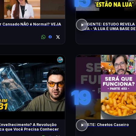
r Cansado NÃO é Normal? VEJA
URGENTE: ESTUDO REVELA 
LUA - 'A LUA É UMA BASE DE
CHEGAM NA TERRA EM 20 
19
Envelhecimento? A Revolução
TESTE: Cheetos Caseiro
ica que Você Precisa Conhecer