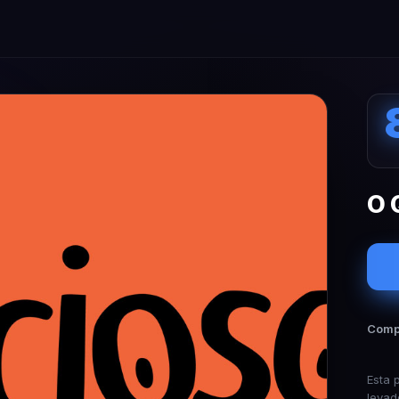
O 
Compa
Esta 
levad