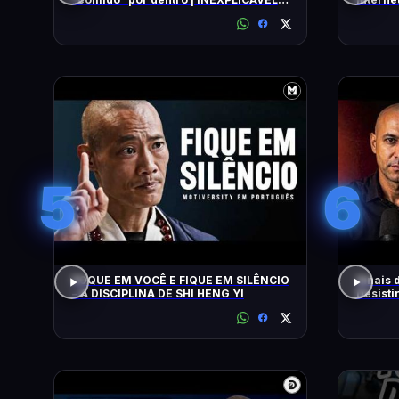
COM WILLIAM SHATNER | HISTORY
5
6
FOQUE EM VOCÊ E FIQUE EM SILÊNCIO
Sinais 
– A DISCIPLINA DE SHI HENG YI
Desisti
Nardel