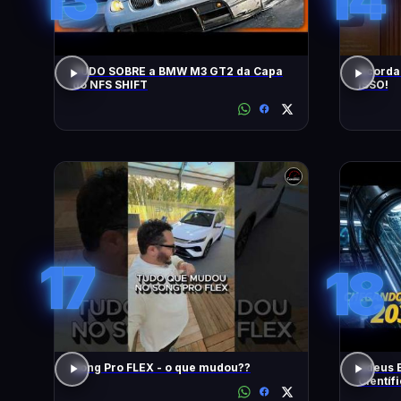
TUDO SOBRE a BMW M3 GT2 da Capa
Acorda
do NFS SHIFT
ISSO!
17
18
Song Pro FLEX - o que mudou??
Adeus 
Científ