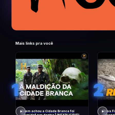
Mais links pra você
1
2
Quem achou a Cidade Branca foi
Nova Fi
"comido" por dentro | INEXPLICÁVEL
Intern