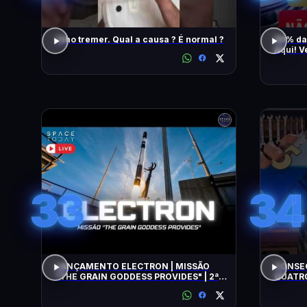
Olho tremer. Qual a causa ? É normal ?
90% da
Aqui! V
També
33
34
LANÇAMENTO ELECTRON | MISSÃO
CONSEG
"THE GRAIN GODDESS PROVIDES" | 2ª
QUATRO
TENTATIVA