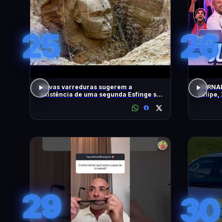
25
26
Novas varreduras sugerem a
JORNAL
existência de uma segunda Esfinge sob
Felipe,
as pirâmides
DiaTV
29
30