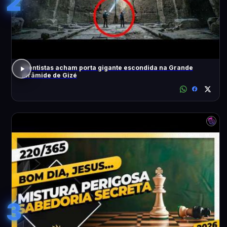
2
Cientistas acham porta gigante escondida na Grande
Pirâmide de Gizé
3