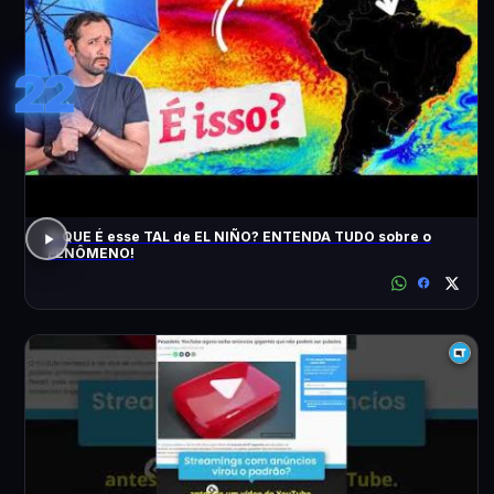
22
O QUE É esse TAL de EL NIÑO? ENTENDA TUDO sobre o
FENÔMENO!