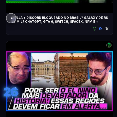
JANJA + DISCORD BLOQUEADO NO BRASIL? GALAXY DE R$
20 MIL? CHATGPT, GTA 6, SWITCH, SPACEX, NPM E +
26