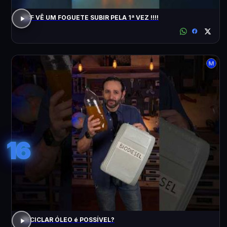
ACF VÊ UM FOGUETE SUBIR PELA 1ª VEZ !!!!
16
RECICLAR ÓLEO é POSSÍVEL?