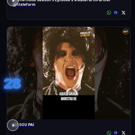
@statefarm
28
EU SOU PAI