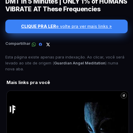
DMT in 5 Minutes | ONLY 1% of HUMANS
VIBRATE AT These Frequencies
CLIQUE PRA LER
e volte pra ver mais links »
Compartilhar
Esta página existe apenas para indexação. Ao clicar, você será
levado ao site de origem (
Guardian Angel Meditation
) numa
nova aba.
Mais links pra você