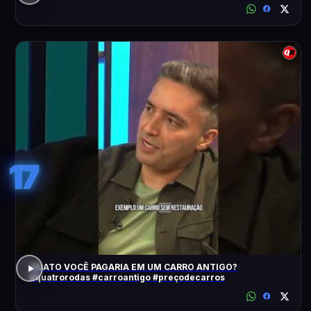
17
QUATO VOCÊ PAGARIA EM UM CARRO ANTIGO?
#quatrorodas #carroantigo #preçodecarros