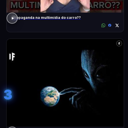
Propaganda na multimídia do carro??
3