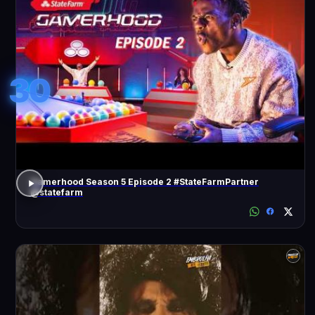
30
Gamerhood Season 5 Episode 2 #StateFarmPartner
@statefarm