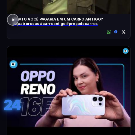
QUATO VOCÊ PAGARIA EM UM CARRO ANTIGO?
#quatrorodas #carroantigo #preçodecarros
24