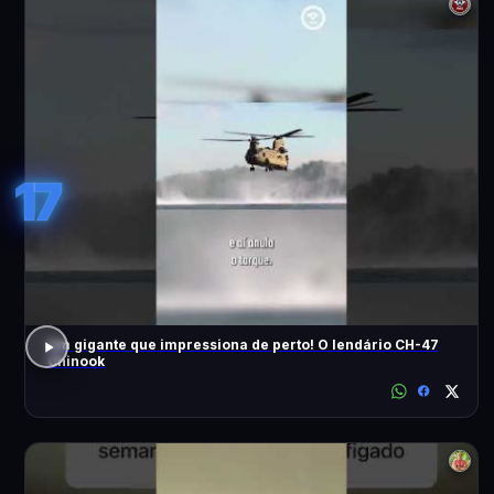
17
Um gigante que impressiona de perto! O lendário CH-47
Chinook