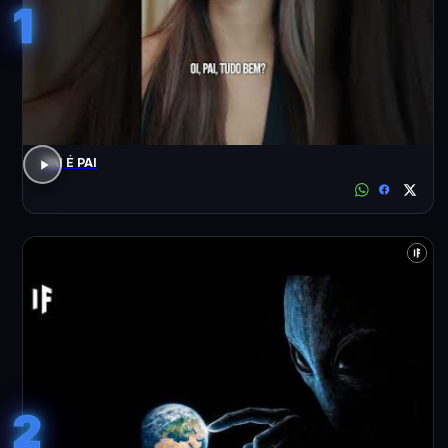
1
PAI É PAI
2