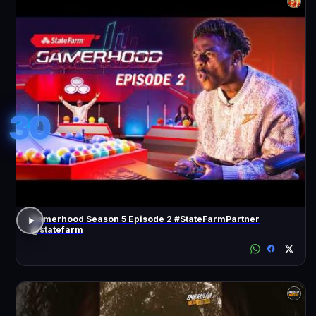
30
Gamerhood Season 5 Episode 2 #StateFarmPartner
@statefarm