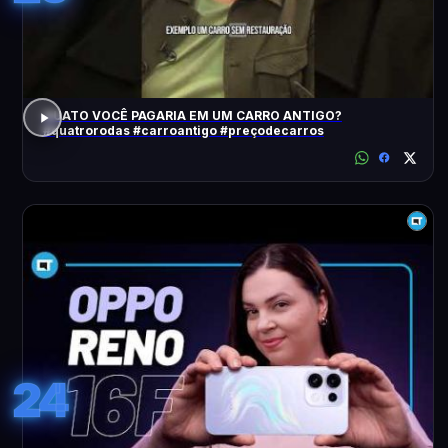
QUATO VOCÊ PAGARIA EM UM CARRO ANTIGO?
#quatrorodas #carroantigo #preçodecarros
24