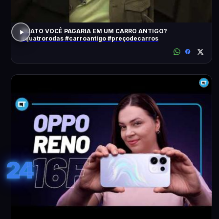
QUATO VOCÊ PAGARIA EM UM CARRO ANTIGO?
#quatrorodas #carroantigo #preçodecarros
24