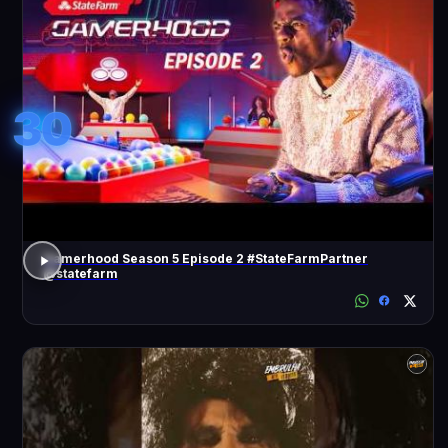
30
Gamerhood Season 5 Episode 2 #StateFarmPartner
@statefarm