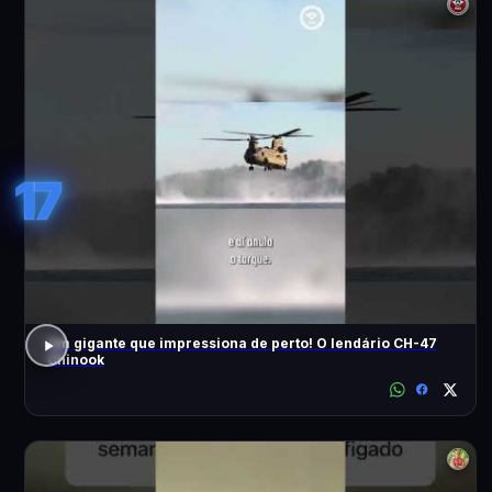
17
Um gigante que impressiona de perto! O lendário CH-47
Chinook