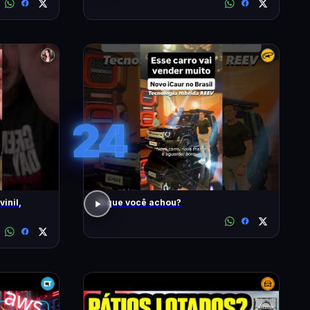
24
inil,
O que você achou?