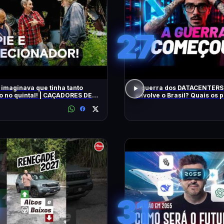
27
 imaginava que tinha tanto
A guerra dos DATACENTERS 
o no quintal! | CAÇADORES DE
envolve o Brasil? Quais os
IAS | HISTORY
31