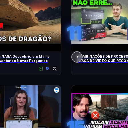
11
a NASA Descobriu em Marte
COMBINAÇÕES DE PROCESS
evantando Novas Perguntas
PLACA DE VÍDEO QUE REC
HOJE!
15