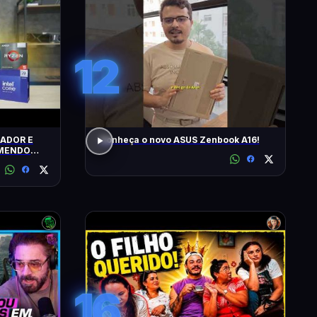
12
ADOR E
Conheça o novo ASUS Zenbook A16!
OMENDO
16