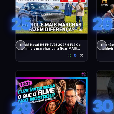
25
26
GWM Haval H6 PHEV35 2027 é FLEX e
Ele não
tem mais marchas para ficar MAIS
dinheir
RÁPIDO
RELÍQU
30
29