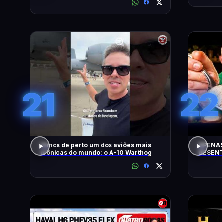
21
22
Vimos de perto um dos aviões mais
APENAS
icônicas do mundo: o A-10 Warthog
DESENT