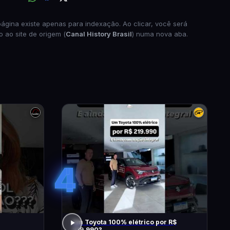
página existe apenas para indexação. Ao clicar, você será
o ao site de origem (
Canal History Brasil
) numa nova aba.
4
Um Toyota 100% elétrico por R$
219.990?