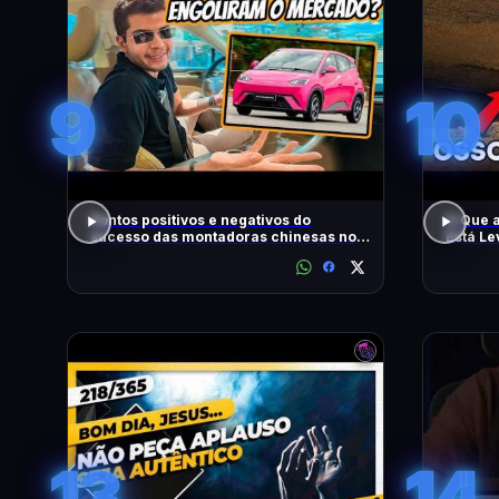
9
10
Pontos positivos e negativos do
O Que 
sucesso das montadoras chinesas no
Está L
Brasil
13
14