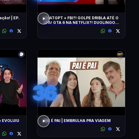
ação! | EP.
CHATGPT + FBI?! GOLPE DRIBLA ATÉ O
2FA! GTA 6 NA NETFLIX?! DUOLINGO
IRRITA USUÁRIOS! CHATGPT + FBI
36
e EVOLUIU
PAI É PAI | EMBRULHA PRA VIAGEM