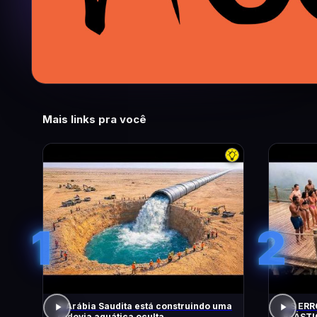
Mais links pra você
1
2
A Arábia Saudita está construindo uma
OS ERR
rodovia aquática oculta
ELÁSTI