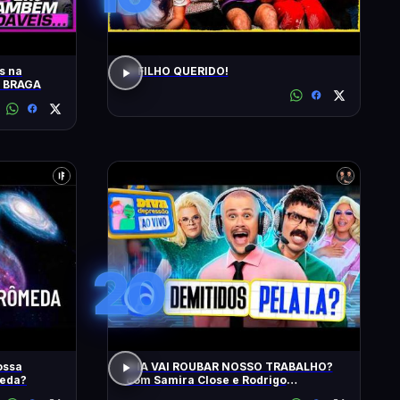
s na
O FILHO QUERIDO!
O BRAGA
20
ossa
A IA VAI ROUBAR NOSSO TRABALHO?
meda?
com Samira Close e Rodrigo
Apresentador | Diva Ao Vivo na DiaTV