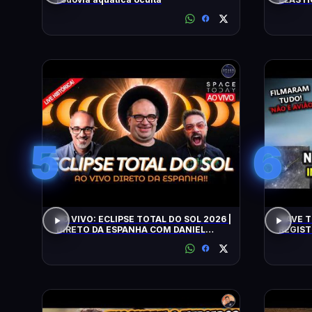
FLAGRA
5
6
AO VIVO: ECLIPSE TOTAL DO SOL 2026 |
NAVE T
DIRETO DA ESPANHA COM DANIEL
REGIST
LOPEZ E VILELA !!!!!!
ALERTA