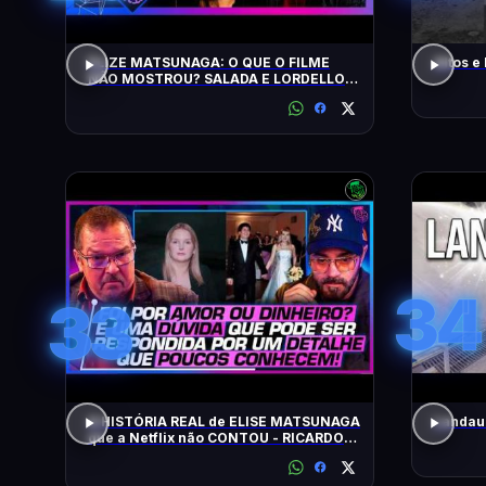
ELIZE MATSUNAGA: O QUE O FILME
Altos e
NÃO MOSTROU? SALADA E LORDELLO -
Inteligência Ltda. Podcast #1901
34
33
A HISTÓRIA REAL de ELISE MATSUNAGA
Landau 
que a Netflix não CONTOU - RICARDO
SALADA E JORGE LORDELLO