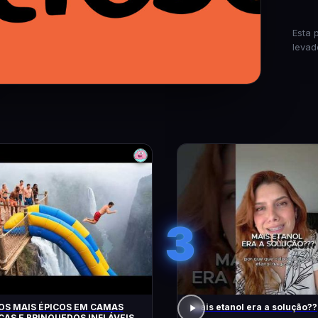
Esta 
levad
3
OS MAIS ÉPICOS EM CAMAS
Mais etanol era a solução??
CAS E BRINQUEDOS INFLÁVEIS