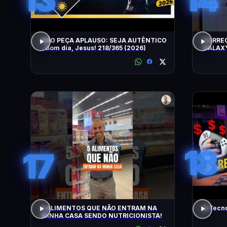
NÃO PEÇA APLAUSO: SEJA AUTÊNTICO
CORRE
- Bom dia, Jesus! 218/365 (2026)
GALAXY
18
17
5 ALIMENTOS QUE NÃO ENTRAM NA
A Tecn
MINHA CASA SENDO NUTRICIONISTA!