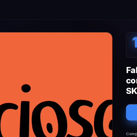
Fa
co
SK
Compa