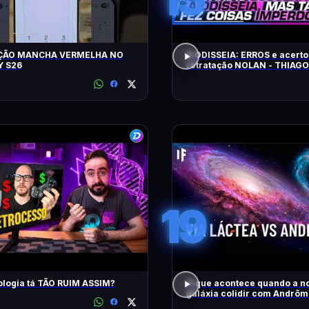
ÇÃO MANCHA VERMELHA NO
A ODISSEIA: ERROS e acerto
 S26
retratação NOLAN - THIAG
19
ologia tá TÃO RUIM ASSIM?
O que acontece quando a n
galáxia colidir com Andrô