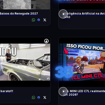
 Baixos do Renegade 2027
Inteligência Artificial na Avi
1443
35
barato!!!
TCL MINI LED C7L realment
em 2026?