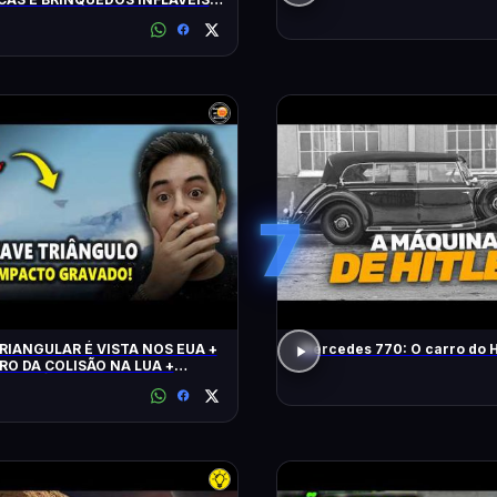
DOS PELAS CÂMERAS
7
RIANGULAR É VISTA NOS EUA +
Mercedes 770: O carro do H
RO DA COLISÃO NA LUA +
 CLIMÁTICO