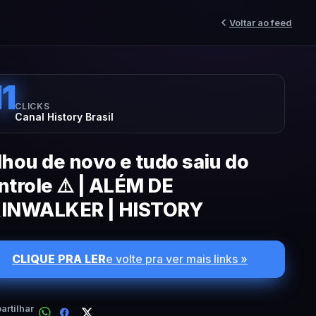
Voltar ao feed
11
CLICKS
Canal History Brasil
lhou de novo e tudo saiu do
ntrole ⚠️ | ALÉM DE
INWALKER | HISTORY
CLIQUE PRA LER
e volte pra ver mais links »
rtilhar