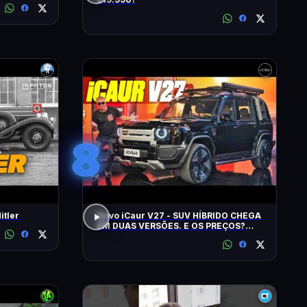
8
itler
Novo iCaur V27 - SUV HÍBRIDO CHEGA
EM DUAS VERSÕES. E OS PREÇOS?
MOTORES? EQUIPAMENTOS? EU
CONTO!