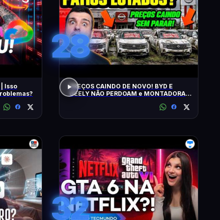
28
| Isso
PREÇOS CAINDO DE NOVO! BYD E
 problemas?
GEELY NÃO PERDOAM e MONTADORAS
APELAM PRA LOCADORAS! O QUE
ACONTECEU?
32