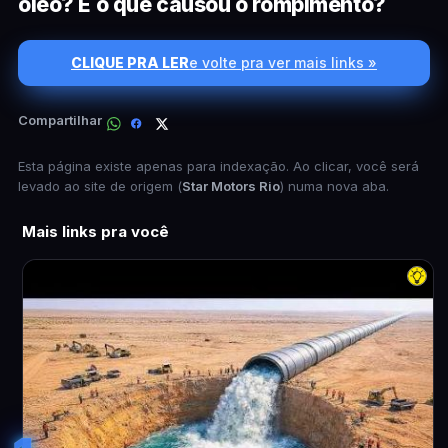
óleo? E o que causou o rompimento?
CLIQUE PRA LER
e volte pra ver mais links »
Compartilhar
Esta página existe apenas para indexação. Ao clicar, você será
levado ao site de origem (
Star Motors Rio
) numa nova aba.
Mais links pra você