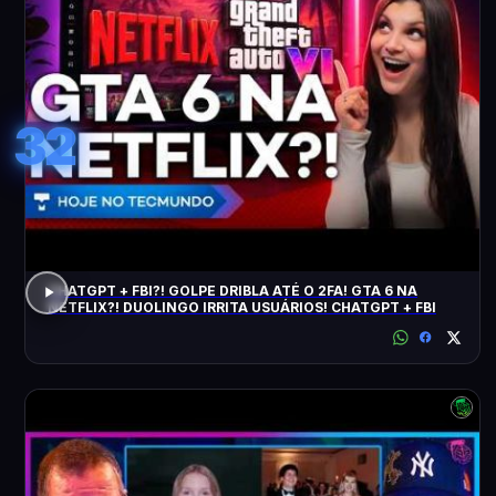
32
CHATGPT + FBI?! GOLPE DRIBLA ATÉ O 2FA! GTA 6 NA
NETFLIX?! DUOLINGO IRRITA USUÁRIOS! CHATGPT + FBI