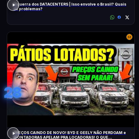
A guerra dos DATACENTERS | Isso envolve o Brasil? Quais
os problemas?
28
PREÇOS CAINDO DE NOVO! BYD E GEELY NÃO PERDOAM e
MONTADORAS APELAM PRA LOCADORAS! O QUE