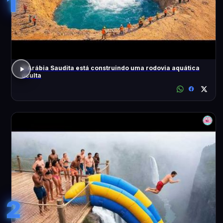
1
A Arábia Saudita está construindo uma rodovia aquática
oculta
2